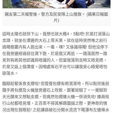
親友第二天報警後，警方及民安隊上山搜救。 (蘋果日報圖
片)
這時太陽也就快下山，我想也就大概4、5點吧! 於是打消落山
念頭，就坐在潭邊的大石上等天黑。就在這時突然喺之前行
過嘅樹叢内有人跑出來，一看，咦? 又係識得嘅! 但他没停下
在我旁邊經過就往澗下跑，於是我又再追，一路落居然一路
見到有啲其他認識與唔識的人，但當我落到去時又唔見晒，
於是又返上個潭度。因嗰處有石平台可以讓我安心睡覺唔怕
碌落水。
臨瞓前緊係食支煙啦! 但發覺包煙有啲濕濕地，所以點完後就
隨手將包煙及火機放旁邊石上吹乾，跟著就瞓了。一覺瞓到
天光醒來又想點支煙，但竟然包煙連火機一併消失咗! 連兩枝
行山杖都唔見埋，正百思不得其解週圍搵之際，更神奇的情
况出現在我眼前! 之前講過被石分開水流流下嘅瀑布左邊條水