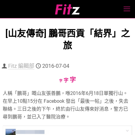
[山友傳奇] 鵬哥西貢「結界」之
旅
Fitz 編輯部
2016-07-04
Increase
字
Reset
Decrease
字
字
font
font
font
人稱「鵬哥」嘅山友張善鵬，喺2016年6月18日單獨行山。
size.
size.
size.
在早上10點15分在 Facebook 發出「最後一帖」之後，失去
聯絡。三日之後的下午，終於由行山友傳來好消息，警方已
尋到鵬哥，並已入了醫院治療。