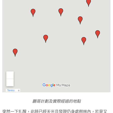
鵬哥計劃及實際經過的地點
突然一下扎醒，此時已經天光且發現仍身處樹林內，於是又