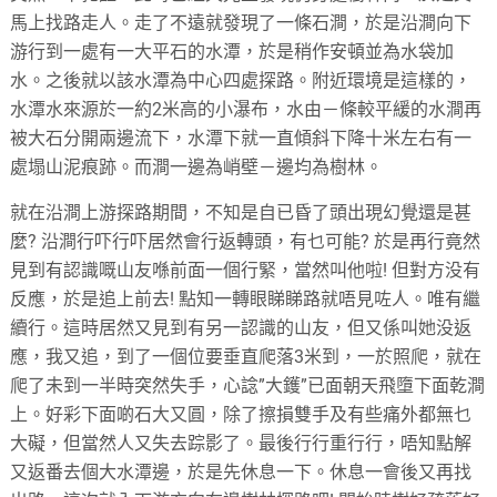
馬上找路走人。走了不遠就發現了一條石澗，於是沿澗向下
游行到一處有一大平石的水潭，於是稍作安頓並為水袋加
水。之後就以該水潭為中心四處探路。附近環境是這樣的，
水潭水來源於一約2米高的小瀑布，水由－條較平緩的水澗再
被大石分開兩邊流下，水潭下就一直傾斜下降十米左右有一
處塌山泥痕跡。而澗一邊為峭壁－邊均為樹林。
就在沿澗上游探路期間，不知是自已昏了頭出現幻覺還是甚
麼? 沿澗行吓行吓居然會行返轉頭，有乜可能? 於是再行竟然
見到有認識嘅山友喺前面一個行緊，當然叫他啦! 但對方没有
反應，於是追上前去! 點知一轉眼睇睇路就唔見咗人。唯有繼
續行。這時居然又見到有另一認識的山友，但又係叫她没返
應，我又追，到了一個位要垂直爬落3米到，一於照爬，就在
爬了未到一半時突然失手，心諗”大鑊”已面朝天飛墮下面乾澗
上。好彩下面啲石大又圓，除了擦損雙手及有些痛外都無乜
大礙，但當然人又失去踪影了。最後行行重行行，唔知點解
又返番去個大水潭邊，於是先休息一下。休息一會後又再找