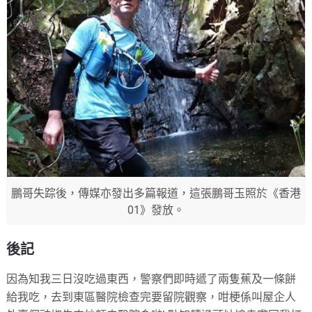
鵬哥失踪後，傳媒亦發出多篇報道，這張鵬哥玉照於《香港
01》發放。
後記
因為知我三日沒吃過東西，警察們即時遞了兩隻蕉及一條餅
給我吃，去到東區醫院檢查完要留院觀察，咁梗係叫屋企人