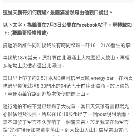
這幾天鵬哥如何度過? 最圓滿當然是由他親口說出。
以下文字，為鵬哥在7月3日公開在Facebook帖子，現轉載如
下: (獲鵬哥授權轉載)
搞返晒啲証件同咭後終於有時間整理一吓18―21/6發生的事:
事缘於18/6當天，原打算由北潭涌上大枕蓋经大蚊山，再經
蚺蛇坳上尖循赤徑出北潭凹。
當日早上帶了約2.5升水及3條阿信屋買嘅 energy bar，在西貢
吃過早餐後就搭8:30開出的94號巴士前往北潭涌。於上窰站
下車便沿萬宜路到迴旋處後便開始上山。
隨行隨拍不經不覺已經過了大枕蓋，當日天氣雖有雲但陽光
亦很猛烈及很熱，所以在10:18於fb出了一個post說想落雨。
誰不知發了留言不久就响了一個驚天雷，於是我又在fb留言
說”好邪”後便加緊腳步落山。到大蚊山入山囗處見雷雨雲已