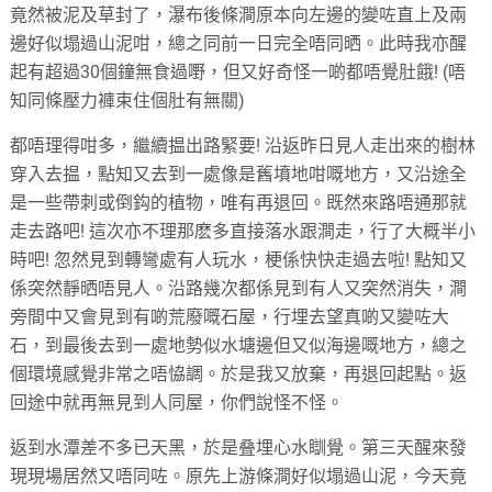
竟然被泥及草封了，瀑布後條澗原本向左邊的變咗直上及兩
邊好似塌過山泥咁，總之同前一日完全唔同晒。此時我亦醒
起有超過30個鐘無食過嘢，但又好奇怪一啲都唔覺肚餓! (唔
知同條壓力褲束住個肚有無關)
都唔理得咁多，繼續揾出路緊要! 沿返昨日見人走出來的樹林
穿入去揾，點知又去到一處像是舊墳地咁嘅地方，又沿途全
是一些帶刺或倒鈎的植物，唯有再退回。既然來路唔通那就
走去路吧! 這次亦不理那麽多直接落水跟澗走，行了大概半小
時吧! 忽然見到轉彎處有人玩水，梗係快快走過去啦! 點知又
係突然靜晒唔見人。沿路幾次都係見到有人又突然消失，澗
旁間中又會見到有啲荒廢嘅石屋，行埋去望真啲又變咗大
石，到最後去到一處地勢似水塘邊但又似海邊嘅地方，總之
個環境感覺非常之唔恊調。於是我又放棄，再退回起點。返
回途中就再無見到人同屋，你們說怪不怪。
返到水潭差不多已天黑，於是叠埋心水瞓覺。第三天醒來發
現現場居然又唔同咗。原先上游條澗好似塌過山泥，今天竟