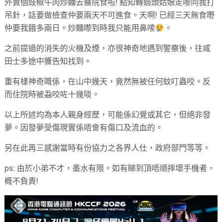
外賣個豉椒牛肉炒麵去醫院食啦! 點知轉過頭姑娘走嚟同我打
吊針，話要做檢查仲要兩天不可進食。天啊! 已經三天無食嘢
仲要我餓多兩日。炒麵嚟到時我只能用鼻嗦
。
之前提過的消失的火機及煙，亦很神奇地遇到警察後，往咸
田士多途中獲告知找到。
重有樣神奇嘅係，在山中幾天，竟然無被任何蚊叮蟲咬。反
而住院時被蝨咬咗十幾啖。
以上所述均為本人親身經歷，可能係幻覺或其它，但絕非發
夢。因發夢受傷現實係唔會有傷口及流血的。
另在此再三感謝當時有份協力之各界人仕，政府部門等等。
ps: 由於小弟不才，墨水有限。如有睇到頂唔順摔壞手機者，
概不負責!