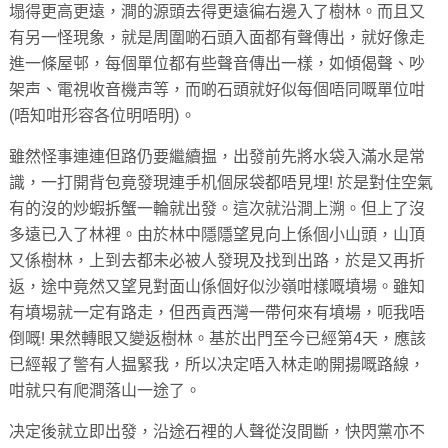
塌得更高更遠，澗的源頭去得更遠徧右邊入了樹林。而且又
有另一怪現象，就是周圍啲石頭入面都有聲傳出，就好像走
進一條屋邨，每個單位都有些聲音傳出一樣，如傾偈聲、吵
架声、電視收音機声等，而啲石頭就好似每個唔同嘅單位咁
(唔知咁形容各位明唔明)。
雖然怪事連連但路仍要繼續揾，出發前先將水袋入滿水是常
識，一打開背包竟發現連手机個尿袋都唔見埋! 於是對住空氣
有的沒的炒蝦拆蟹一輪就出發。這次就沿澗上溯。但上了沒
多遠已入了林裡。由於林中隱隱望見向上係個小山頭，山頂
又係樹林，上到去都未必被人發現及找到出路，於是又再折
返，途中竟然又望見對面山係個好似沙嶺咁樣嘅墳場。雖知
有墳埸就一定有路走，但西貢西灣一帶何來有墳場，呃我唔
倒嘅! 果然轉眼又變返樹林。基於出門至今已經第4天，應該
已經報了警有人揾緊我，所以决定唔入林走啲開揚嘅路線，
咁就只有爬澗落山一途了。
决定後就立即出發，沿途石裡的人聲從沒間斷，快閃黨亦不