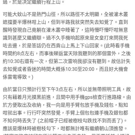
過，於是决定繼續行程上山。
可能大蚊山不是熱門山徑，所以路徑不太明顯，全被灌木叢
遮擋要半爆林咁上山，但到半路我就突然失去知覺了。直到
醒時發現自己竟躺在灌木叢中睡著了，這時懵吓懵吓咁無意
識到甚麼又繼續瞓。過不久手機响起原來是女皇打來問我死
咗去邊，於是答話仍在西貢山上馬上下山回家。(此時看手機
時間約8点左右，而事後睇返當天除我聽到的那個雷外，之後
約10:30右還有一次，但第二次雷响我卻沒有聽到。故估計失
去知覺或者昏迷的時間大概係10:30至20:00，而且好大機會
係雷電導致。)
由於當日只預計行至下午3点左右，所以並無帶照明工具，故
只有藉着月光摸黑前進，且間中用手機gps檢查行進路線。由
於方便取出及收納，我一向是用手臂包放手機及錢包，點知
咁就出事。行行吓突然發覺，手臂上個包包連手機及銀包都
不知何時丟失了 (之前帽子已經被樹枝勾跌找不到而丢了)。
應該是爆林時被樹枝勾下，咁都無計唯有繼續朝山頂進發。