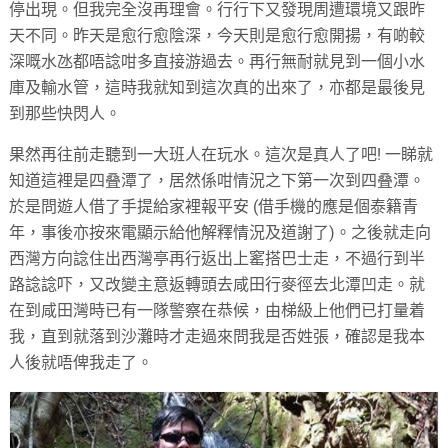
停出現。但我完全沒再理會。行行下又發現周遭環境又跟昨
天不同。昨天是愈行愈陰深，今天則是愈行愈開揚，有啲較
深嘅水氹都唔諗咁多直接游過去。再行無耐就見到一個小水
庫及輸水管，這時我就知到這次真的出來了，亦都是最後見
到那些快閃人。
果然再往前走聽到一大班人在玩水。這次是真人了吧! 一睇就
知道這裡是四叠潭了，居然係咁情況之下第一次到四叠潭。
於是問遊人借了手提給家裡報平安 (借手機的應是個泰籍青
年，事後亦按來電顯示給他解釋情況及道謝了)。之後就走向
西灣方向諗住出西灣亭再行返出上窰搭巴士走，不過行到半
路諗諗吓，又改變主意返轉頭去咸田行麥徑去北潭凹走。就
在到咸田灣時已有一隊警察在恭候，由梯級上他們已打量着
我，直到就落到沙灘時才走過來問我是否姓張，確認是我本
人後就唔俾我走了。