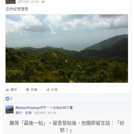
鵬哥「最後一帖」。留意發帖後，他隨即留言話：「好
邪！」