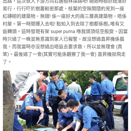
出路，這次就入下游方向右邊樹林探路吧! 開始時樹好疏落好
易行，行行吓於樹叢較密那處，枝葉的空隙間隱約見到一座
紅磚砌的建築物，無錯! 係一座好大的兩三層高建築物，唔係
村屋。第一時間爆入去啦! 點知入到去除了樹都係樹｡唯有又
返轉頭。這時發現有架 super puma 喺我頭頂低空般旋，因當
時只過了一晚並無意識到家人已報警，故没想過直昇機係揾
我，而我當時亦没想過出唔返去要求救，所以並無理會 (真
笨)。最後過了一會(其實可能係觀察了我一會) 直昇機就飛走
了。