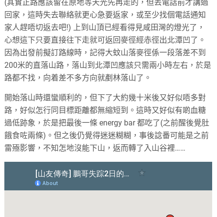
(其實正路應該留在原地等天光先再走的，但丟電話前才講過
回家，這時失去聯絡就更心急要返家，或至少找個電話通知
家人趕唔切返去吧!) 上到山頂已經看得見咸田灣的燈光了，
心想這下只要直接往下走就可返回麥徑經赤徑出北潭凹了。
因為出發前擬訂路線時，記得大蚊山落麥徑係一段落差不到
200米的直落山路，落山到北潭凹應該只需兩小時左右，於是
路都不找，向着差不多方向就剷林落山了。
開始落山時還蠻順利的，但下了大約幾十米後又好似唔多對
路，好似怎行同目標距離都無縮短到。這時又好似有啲血糖
過低跡象，於是把最後一條 energy bar 都吃了(之前醒後覺肚
餓食咗兩條)。但之後仍覺得迷迷糊糊，事後諗番可能是之前
雷殛影響，不知怎地沒能下山，返而轉了入山谷裡……