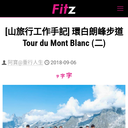
[山旅行工作手記] 環白朗峰步道
Tour du Mont Blanc (二)
阿寶@重行人生
2018-09-06
Increase
字
Reset
Decrease
字
字
font
font
font
size.
size.
size.