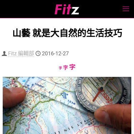
山藝 就是大自然的生活技巧
Fitz 編輯部
2016-12-27
Increase
字
Reset
Decrease
字
字
font
font
font
size.
size.
size.