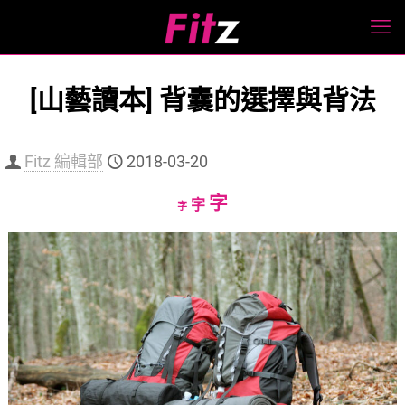
[山藝讀本] 背囊的選擇與背法
Fitz 編輯部
2018-03-20
Increase
字
Reset
Decrease
字
字
font
font
font
size.
size.
size.