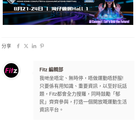
分享
Fitz 編輯部
我哋坐唔定、無時停，唔做運動唔舒服!
只要係有用知識、重要資訊，以至好玩話
題，Fitz都會全力搜羅，同時鼓勵「郁
民」齊齊參與，打造一個開放嘅運動生活
資訊平台。