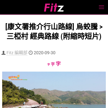
[康文署推介行山路線] 烏蛟騰 >
三椏村 經典路線 (附縮時短片)
Fitz 編輯部
2020-09-30
Increase
字
Reset
Decrease
字
字
font
font
font
size.
size.
size.