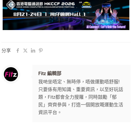
分享
Fitz 編輯部
我哋坐唔定、無時停，唔做運動唔舒服!
只要係有用知識、重要資訊，以至好玩話
題，Fitz都會全力搜羅，同時鼓勵「郁
民」齊齊參與，打造一個開放嘅運動生活
資訊平台。