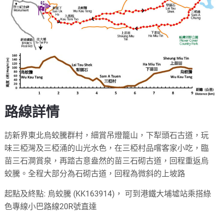
路線詳情
訪新界東北烏蛟騰群村，細賞吊燈籠山，下犁頭石古道，玩
味三椏灣及三椏涌的山光水色，在三椏村品嚐客家小吃，臨
苗三石澗賞泉，再踏古意盎然的苗三石砌古道，回程重返烏
蛟騰。全程大部分為石砌古道，回程為微斜的上坡路
起點及終點: 烏蛟騰 (KK163914)， 可到港鐵大埔墟站乘搭綠
色專線小巴路線20R號直達