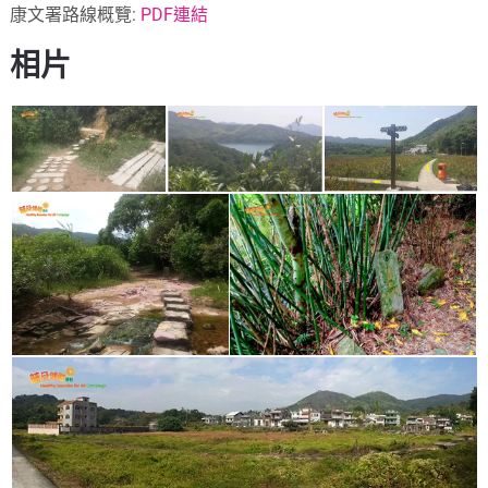
康文署路線概覽:
PDF連結
相片