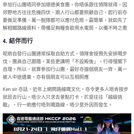
參加行山團唔同參加順德美食團，你唔係跟住領隊就得，因
郊野地方往往危機四伏，跟人行山都要照顧自己，起行前亦
要做足準備，萬一脫隊都可以應付危險。最簡單，就如先了
解相關路線資料，帶備足夠糧食飲用水電筒，以備不時之需
4. 結伴而行
呢啲自發行山團通常採取自助方式，領隊會按預先安排嘅步
伐，團員自己跟隨。某些更講明「不設殿後」，行得慢閣下
自理。所以，就算參加行山團，最好亦搵個朋友一齊，萬一
被人中途遺棄，亦有個朋友可以互相照應
Ken sir 亦話，近年上網問路線嘅文化，亦令更多人唔肯按步
就班去行山。唔少人只求去景點打卡，於是往往「越級挑
戰」，行一啲應付唔到嘅路線，唔少意外因而發生。