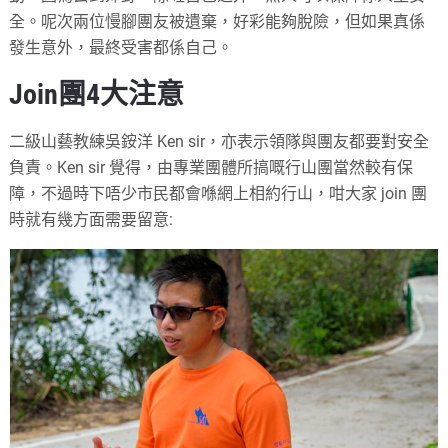
全。呢次兩位慢腳團友被遺棄，好彩能夠脫險，但如果真係
發生意外，最終受害都係自己。
Join團4大注意
二級山藝教練吳銨洋 Ken sir，亦表示領隊與團友都要對安全
負責。Ken sir 覺得，由專業團體所搞嘅行山團當然較有保
障，不過時下唔少市民都會喺網上相約行山，咁大家 join 團
時就有幾方面需要留意: