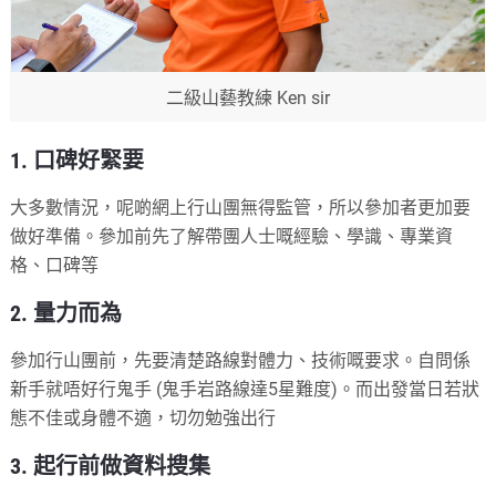
二級山藝教練 Ken sir
1. 口碑好緊要
大多數情況，呢啲網上行山團無得監管，所以參加者更加要
做好準備。參加前先了解帶團人士嘅經驗、學識、專業資
格、口碑等
2. 量力而為
參加行山團前，先要清楚路線對體力、技術嘅要求。自問係
新手就唔好行鬼手 (鬼手岩路線達5星難度)。而出發當日若狀
態不佳或身體不適，切勿勉強出行
3. 起行前做資料搜集