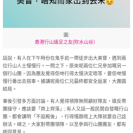
圖:
香港行山遠足之友(吹水山谷）
話說，有人在下午時份在鬼手岩一帶徒步出大美督，遇到兩
位行山人士慢慢行。一問之下，原來呢兩位仁兄參加嘅另一
個行山團，因為團友覺得佢哋行得太慢決定唔等，要佢哋慢
慢行番出去搭車。據講呢兩位仁兄最終都安全返家，大團圓
結局。
事後引發多方面討論，有人覺得領隊無照顧好隊友，違反帶
團操守，應該要「齊上齊落」; 有人又話一般民間自發嘅行山
團，都會講明「不設殿後」，行得慢跟唔上大隊就要自己諗
辦法。總之，大家對帶團領隊，以至參與行山團團友，都有
唔同意見。