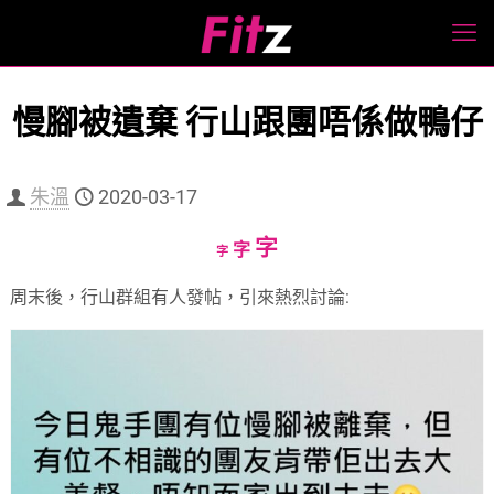
慢腳被遺棄 行山跟團唔係做鴨仔
朱溫
2020-03-17
Increase
字
Reset
Decrease
字
字
font
font
font
周末後，行山群組有人發帖，引來熱烈討論:
size.
size.
size.