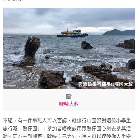
圖:
囉嗦大叔
不過，有一件事無人可以否認，就係行山團絕對唔係小學生
旅行嘅「鴨仔團」，參加者唔應該用跟鴨仔團心態去參與活
動。因為去到郊野，除咗自己之外，無人可以保障你人生安