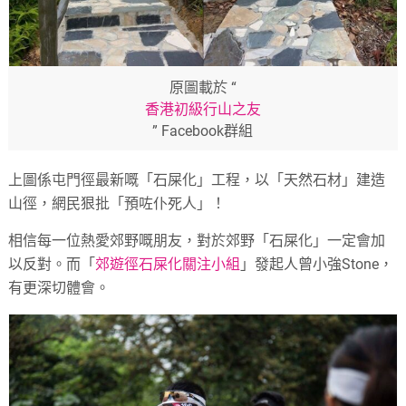
原圖載於 “
香港初級行山之友
” Facebook群組
上圖係屯門徑最新嘅「石屎化」工程，以「天然石材」建造
山徑，網民狠批「預咗仆死人」！
相信每一位熱愛郊野嘅朋友，對於郊野「石屎化」一定會加
以反對。而「
郊遊徑石屎化關注小組
」發起人曾小強Stone，
有更深切體會。