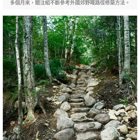
多個月來，關注組不斷參考外國郊野嘅路徑修築方法。