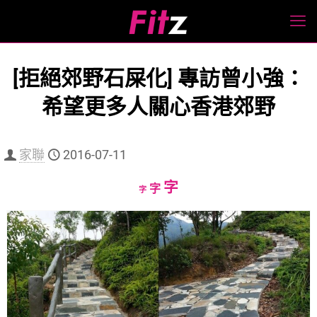
[拒絕郊野石屎化] 專訪曾小強：
希望更多人關心香港郊野
家聯
2016-07-11
Increase
字
Reset
Decrease
字
字
font
font
font
size.
size.
size.