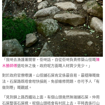
「我哋去漁護署開會，佢哋話，自從佢哋負責修築山徑嘅
陳
木勝師傅
退咗休之後，政府呢方面嘅人材買少見少。」
對於政府官僚嚟講，山徑舖石屎肯定係最容易，最穩陣嘅做
法。石屎路既唔會咁快損耗，免卻維修問題，亦可予人「有
做到嘢」嘅觀感
。
「見到錦上路西鐵站上面，有個山頭竟然無端鋪石屎，仲用
石屎整張石屎櫈。呢個山頭唔會有村民上去，平時真係行山