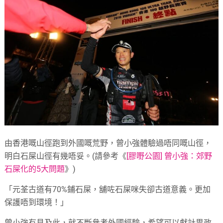
由香港嘅山徑跑到外國嘅荒野，曾小強體驗過唔同嘅山徑，
明白石屎山徑有幾唔妥。(請參考《
[膠嘢公園] 曾小強：郊野
石屎化的5大問題
》)
「元荃古道有70%鋪石屎，舖咗石屎咪失卻古道意義。更加
保護唔到環境！」
曾小強有見及此，就不斷參考外國經驗，希望可以獻計畀政