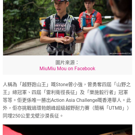
圖片來源：
MiuMiu Mou on Facebook
人稱為「越野跑山王」嘅Stone曾小強，曾勇奪四屆「山野之
王」總冠軍、四屆「雷利衛徑長征」及「樂施毅行者」冠軍
等等。佢更係唯一勝出Action Asia Challenge嘅香港華人。此
外，佢亦挑戰過環勃朗峰超級越野耐力賽（簡稱「UTMB」）
同埋250公里戈壁沙漠長征。