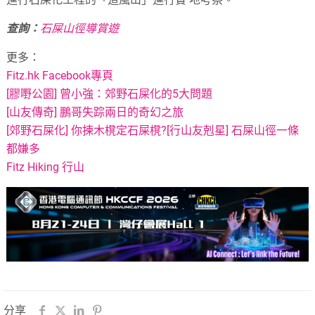
查詢：
石屎山徑導賞遊
更多：
Fitz.hk Facebook專頁
[膠嘢公園] 曾小強：郊野石屎化的5大問題
[山友傳奇] 鵬哥失踪兩日的奇幻之旅
[郊野石屎化] 你揀木櫈定石屎櫈?
[行山友剋星] 石屎山徑一條
都嫌多
Fitz Hiking 行山
分享