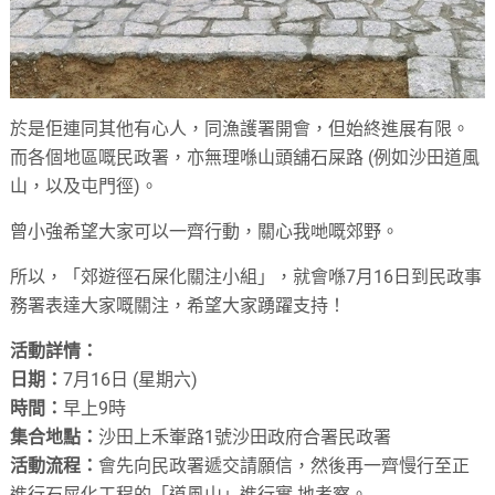
於是佢連同其他有心人，同漁護署開會，但始終進展有限。
而各個地區嘅民政署，亦無理喺山頭舖石屎路 (例如沙田道風
山，以及屯門徑)。
曾小強希望大家可以一齊行動，關心我哋嘅郊野。
所以，「郊遊徑石屎化關注小組」，就會喺7月16日到民政事
務署表達大家嘅關注，希望大家踴躍支持！
活動詳情：
日期：
7月16日 (星期六)
時間：
早上9時
集合地點：
沙田上禾輋路1號沙田政府合署民政署
活動流程：
會先向民政署遞交請願信，然後再一齊慢行至正
進行石屎化工程的「道風山」進行實 地考察。