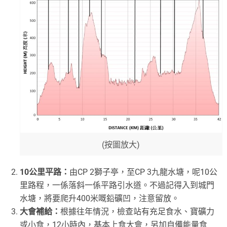
(按圖放大)
10公里平路：
由CP 2獅子亭，至CP 3九龍水塘，呢10公
里路程，一係落斜一係平路引水道。不過記得入到城門
水塘，將要爬升400米嘅鉛礦凹，注意留放。
大會補給：
根據往年情況，檢查站有充足食水、寶礦力
或小食，12小時內，基本上食大會，另加自備能量食