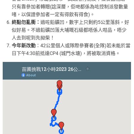
只有靠參加者轉贈(諗深層，佢哋都係為咗控制派發數量
啫，以保證參加者一定有得飲有得食)。
終點勿亂衝：
過咗鉛礦凹，數字上只剩約5公里落斜，好
似好易。不過鉛礦凹落大埔嘅石級都唔係人咁品，唔少
人去到呢到先拗柴！
今年新改動
：42公里個人或隊際參賽者(全隊)若未能於當
日下午4:30前抵達CP4 (城門水塘)，將被取消資格。