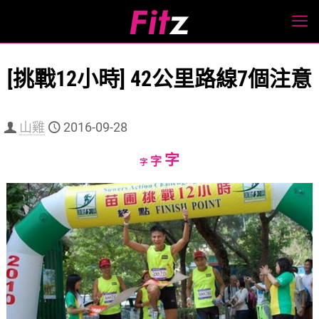
[挑戰12小時] 42公里路線7個注意
山雞
2016-09-28
Increase
字
Reset
Decrease
字
字
font
font
font
size.
size.
size.