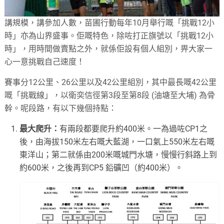
講規模，講參加人數，苗圃行動每年10月舉行嘅「挑戰12小
時」亦為山界盛事。佢嘅特色，除咗打正旗號以「挑戰12小
時」，用時間做賣點之外，就係佢設有個人組別，畀大家一
心一意挑戰自己速度！
賽事分12公里、26公里以及42公里組別，其中最長嘅42公里
嘅「挑戰線」，以衛奕信徑第3段至第8段 (油塘至大埔) 為骨
幹。呢段路，有以下幾個持點：
最大爬升：
有兩段都要爬升約400米。一為過咗CP1之
後，由海拔150米左右嘅大藍湖，一口氣上550米左右嘅
東洋山；第二就係由200米嘅城門水塘，慢慢行斜路上到
約600米，之後再到CP5 鉛礦凹（約400米）。