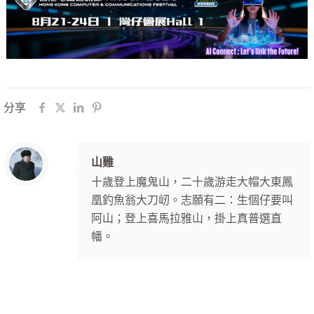
分享
山雞
十歲登上魔鬼山，二十歲游走大帽大東鳳
凰釣魚翁大刀屻。志願有二：生個仔要叫
阿山；登上喜馬拉雅山，掛上真普選直
幡。