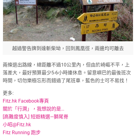
越過警告牌到達斬柴坳，回到鳳凰徑，兩邊均可離去
兩條退出路線，總距離不過10公里內，但由於崎嶇不平，上
落差大，最好預算最少5-6小時連休息。留意嶼巴的最後班次
時間，切勿樂極忘形而錯過了尾班車，藍色的士可不易找！
更多:
Fitz.hk Facebook專頁
關於「行澗」，我想說的是…
[高難度慎入] 短遊精選—獅尾脊
小昭@Fitz.hk
Fitz Running 跑步