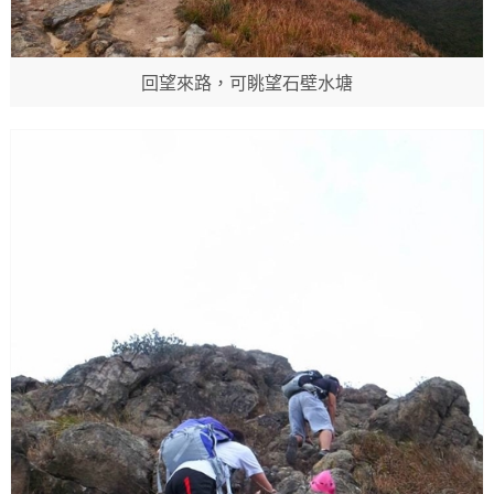
回望來路，可眺望石壁水塘