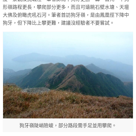
形嶺路程更長，攀爬部分更多，而且可遠眺石壁水塘、天壇
大佛及俯瞰虎吼石河。筆者首訪狗牙嶺，是由鳳凰徑下降中
狗牙，但下降比上攀更難，建議沒經驗者不要嘗試。
狗牙嶺陡峭險峻，部分路段需手足並用攀爬。