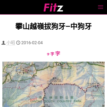
攀山越嶺拔狗牙—中狗牙
小昭
2016-02-04
Increase
字
Reset
Decrease
字
字
font
font
font
size.
size.
size.