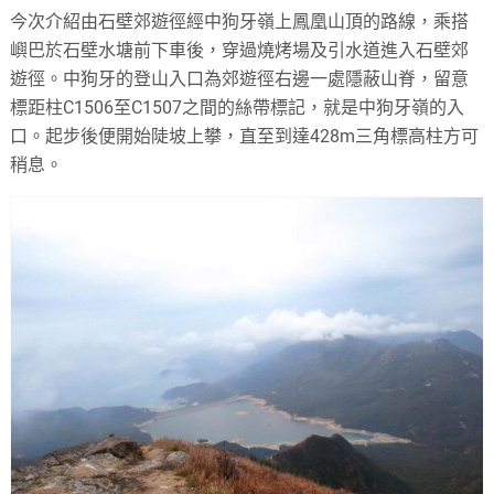
今次介紹由石壁郊遊徑經中狗牙嶺上鳳凰山頂的路線，乘搭
嶼巴於石壁水塘前下車後，穿過燒烤場及引水道進入石壁郊
遊徑。中狗牙的登山入口為郊遊徑右邊一處隱蔽山脊，留意
標距柱C1506至C1507之間的絲帶標記，就是中狗牙嶺的入
口。起步後便開始陡坡上攀，直至到達428m三角標高柱方可
稍息。