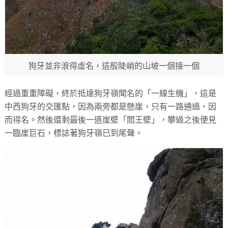
狗牙並非浪得虛名，這般陡峭的山坡一個接一個
經過重重障礙，終於抵達狗牙嶺聞名的「一線生機」，這是
中西狗牙的交匯點，因為兩旁都是懸崖，只有一路通過，因
而得名。然後還剩最後一道崖壁「閻王壁」，攀過之後便見
一臨崖巨石，標誌著狗牙嶺已到尾聲。