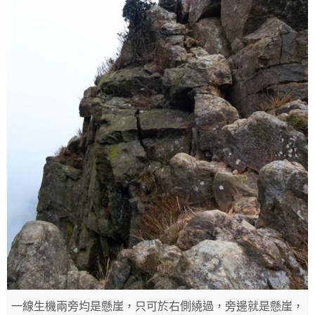
一線生機兩旁均是懸崖，只可於右側繞過，旁邊就是懸崖，