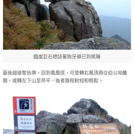
臨崖巨石標誌著狗牙嶺已到尾聲
最後越過警告牌，回到鳳凰徑，可登轉右鳳頂再往伯公坳離
開，或轉左下山至昂平，後者路程較短和輕鬆。