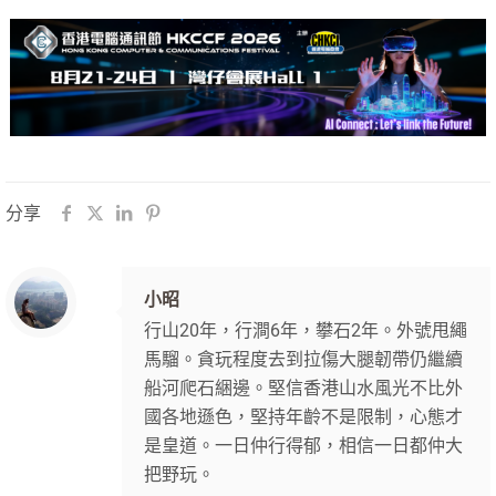
分享
小昭
行山20年，行澗6年，攀石2年。外號甩繩
馬騮。貪玩程度去到拉傷大腿韌帶仍繼續
船河爬石綑邊。堅信香港山水風光不比外
國各地遜色，堅持年齡不是限制，心態才
是皇道。一日仲行得郁，相信一日都仲大
把野玩。