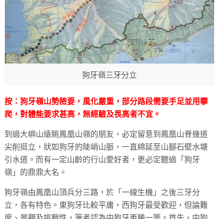
狗牙嶺三牙分立
按：狗牙嶺山勢險要，風化嚴重，部分路段需要手足並用攀
爬，對體能要求甚高，無經驗及畏高者不宜。
到過大嶼山遠眺鳳凰山嶺的朋友，必定留意到鳳凰山脊幾道
尖削挺立，狀如狗牙的陡峭山脈，一直綿延至山腳石壁水塘
引水道。而有一定山齡的行山愛好者，更必定聽過「狗牙
嶺」的鼎鼎大名。
狗牙嶺由鳳凰山頂兵分三路，於「一線生機」之後三牙分
立，各有特色。東狗牙比較平庸，西狗牙最受歡迎，但論難
度、景觀及挑戰性，筆者認為中狗牙更勝一籌。首先，中狗