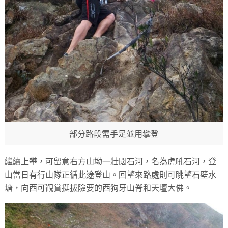
部分路段需手足並用攀登
繼續上攀，可留意右方山坳一壯闊石河，名為虎吼石河，登
山當日有行山隊正循此途登山。回望來路處則可眺望石壁水
塘，向西可觀賞挺拔險要的西狗牙山脊和天壇大佛。