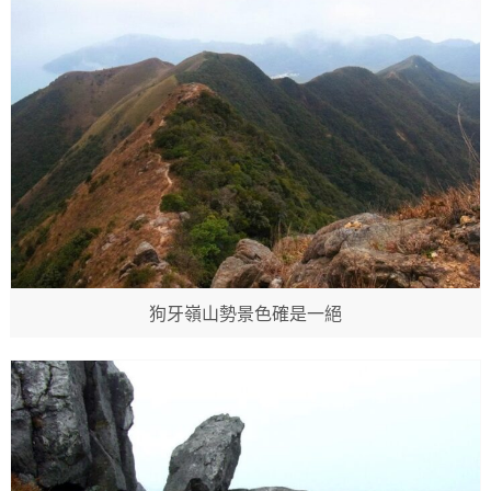
狗牙嶺山勢景色確是一絕