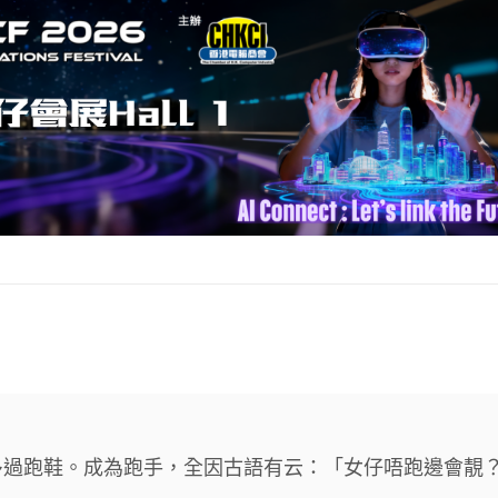
多過跑鞋。成為跑手，全因古語有云：「女仔唔跑邊會靚