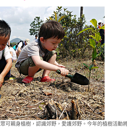
font
font
font
size.
size.
size.
公眾可親身植樹，認識郊野，愛護郊野。今年的植樹活動