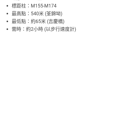
標距柱：M155-M174
最高點：540米 (荃錦坳)
最低點：約65米 (吉慶橋)
需時：約2小時 (以步行速度計)