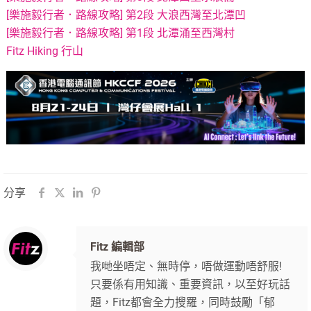
[樂施毅行者．路線攻略] 第2段 大浪西灣至北潭凹
[樂施毅行者．路線攻略] 第1段 北潭涌至西灣村
Fitz Hiking 行山
分享
Fitz 編輯部
我哋坐唔定、無時停，唔做運動唔舒服!
只要係有用知識、重要資訊，以至好玩話
題，Fitz都會全力搜羅，同時鼓勵「郁