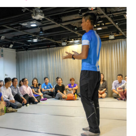
font
font
font
size.
size.
size.