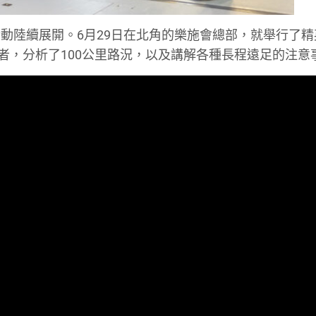
動陸續展開。6月29日在北角的樂施會總部，就舉行了精
者，分析了100公里路況，以及講解各種長程遠足的注意