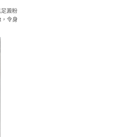
充足澱粉
t，令身