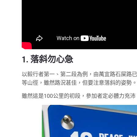
1. 落斜勿心急
以毅行者第一、第二段為例，由萬宜路石屎路
等山徑，雖然路況甚佳，但要注意落斜的姿勢
雖然這是100公里的初段，參加者定必體力充