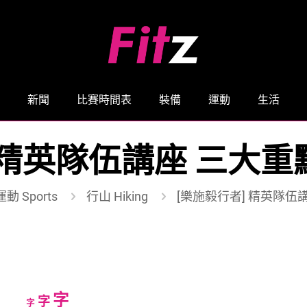
新聞
比賽時間表
裝備
運動
生活
 精英隊伍講座 三大重
運動 Sports
行山 Hiking
[樂施毅行者] 精英隊伍
Increase
字
Reset
Decrease
字
字