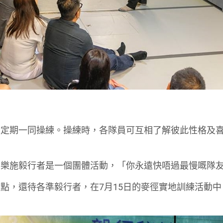
人定期一同操練。操練時，各隊員可互相了解彼此性格及
為樂施毅行者是一個團體活動，「你永遠快唔過最慢嘅隊
點，還待各準毅行者，在7月15日的麥徑實地訓練活動中