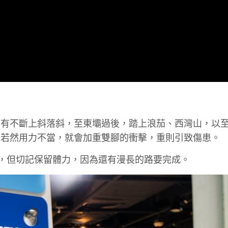
已有不斷上斜落斜，至東壩過後，踏上浪茄、西灣山，以
。若然用力不當，就會加重雙腳的衝擊，重則引致傷患。
沛，但切記保留體力，因為還有漫長的路要完成。