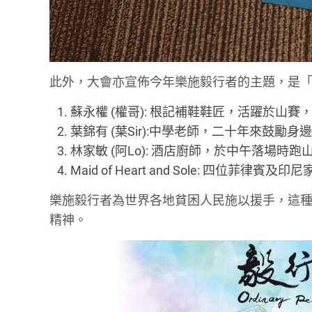
此外，大會亦宣佈今年樂施毅行者的主題，是「
蘇永權 (權哥): 根記補鞋鞋匠，活躍於山賽
葉錦有 (葉Sir):中學老師，二十年來鼓勵
林家敏 (阿Lo): 酒店廚師，於中午落場時跑
Maid of Heart and Sole: 四位
樂施毅行者為世界各地貧困人民施以援手，這
精神。