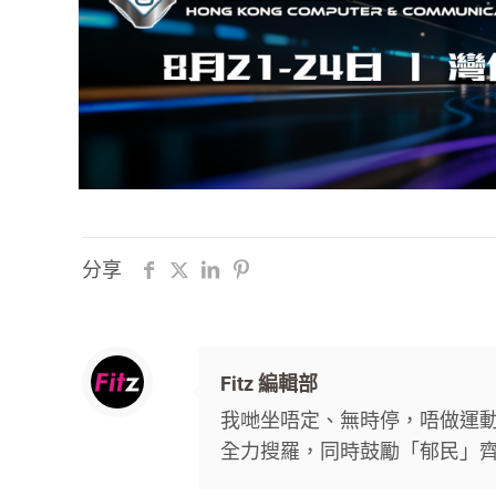
分享
Fitz 編輯部
我哋坐唔定、無時停，唔做運動唔
全力搜羅，同時鼓勵「郁民」