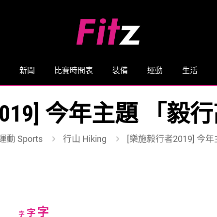
新聞
比賽時間表
裝備
運動
生活
019] 今年主題 「
運動 Sports
行山 Hiking
[樂施毅行者2019] 
Increase
字
Reset
Decrease
字
字