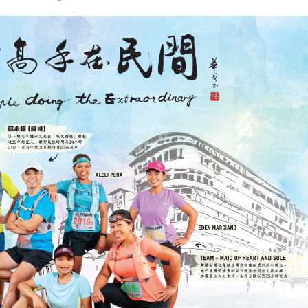
font
font
font
size.
size.
size.