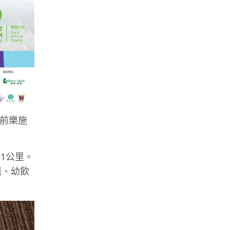
早前樂施
1公里。
粗、幼飲