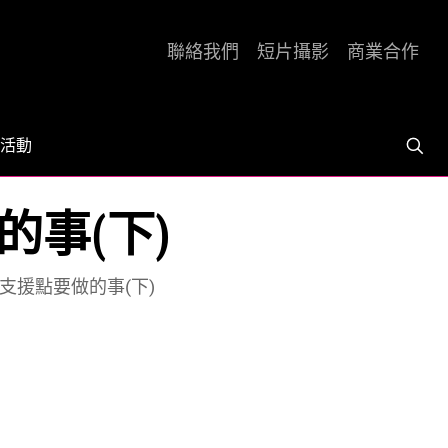
聯絡我們
短片攝影
商業合作
活動
的事(下)
 到支援點要做的事(下)