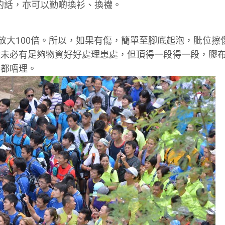
許的話，亦可以勤啲換衫、換襪。
放大100倍。所以，如果有傷，簡單至腳底起泡，肶位擦
然未必有足夠物資好好處理患處，但頂得一段得一段，膠
傷都唔理。