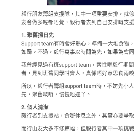
毅行朋友籌組支援隊，其中一項重要安排，就係安排
友會做多咗都唔覺，毅行者去到自己安排嘅支
1. 聚舊搵日先
Support team有時會好熱心，準備一大
如歸。不過，毅行萬事以時間為先，如果為會同Su
我曾經見過有班support team，索性喺
者，見到班舊同學咁齊人，真係唔好意思食兩
所以，毅行者籌組support team時，不妨先小
先，聚舊嘅嘢，慢慢唔遲丫。
2. 個人清潔
毅行者到支援站，食嘢休息之外，其實亦要爭
而行山友大多不修篇幅，但毅行者其中一項挑