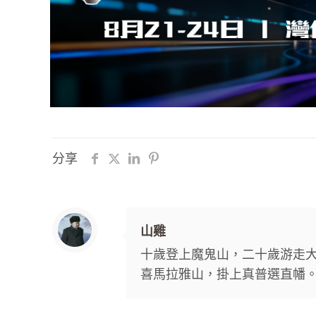
分享
山雞
十歲登上魔鬼山，二十歲游走
喜馬拉雅山，掛上真普選直幡