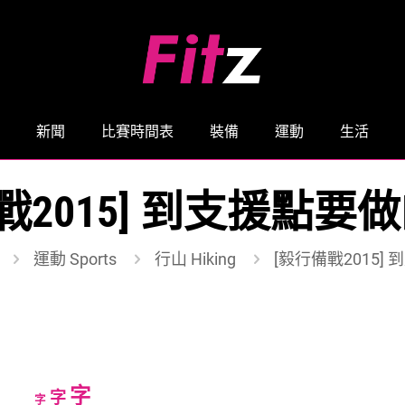
新聞
比賽時間表
裝備
運動
生活
戰2015] 到支援點要做
運動 Sports
行山 Hiking
[毅行備戰2015]
Increase
字
Reset
Decrease
字
字