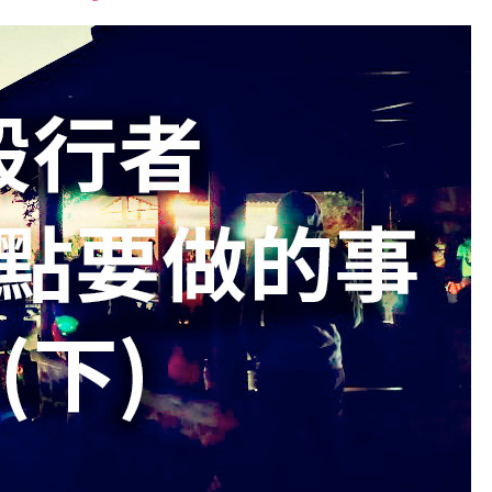
font
font
font
size.
size.
size.