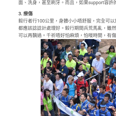
面、洗身，甚至刷牙。而且，如果support容
3. 療傷
毅行者行100公里，身體小小唔舒服，完全可以
都應該諗諗計處理好。毅行期間兵荒馬亂，雖
可以再黐過。千祈唔好怕麻煩，怕嘥時間，有