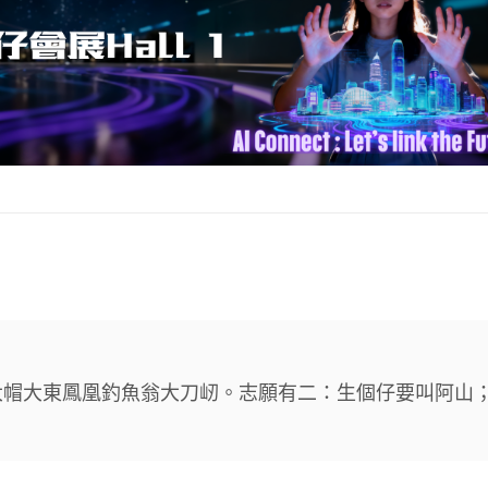
大帽大東鳳凰釣魚翁大刀屻。志願有二：生個仔要叫阿山
。