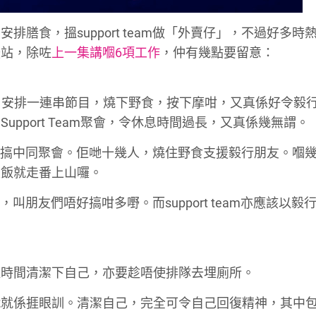
膳食，搵support team做「外賣仔」，不過好多時
援站，除咗
上一集講嗰6項工作
，仲有幾點要留意：
堆食物，安排一連串節目，燒下野食，按下摩咁，又真係好令毅
pport Team聚會，令休息時間過長，又真係幾無謂。
毅行期間搞中同聚會。佢哋十幾人，燒住野食支援毅行朋友。嗰
啖飯就走番上山囉。
人，叫朋友們唔好搞咁多嘢。而support team亦應該以毅
取時間清潔下自己，亦要趁唔使排隊去埋廁所。
戰就係捱眼訓。清潔自己，完全可令自己回復精神，其中