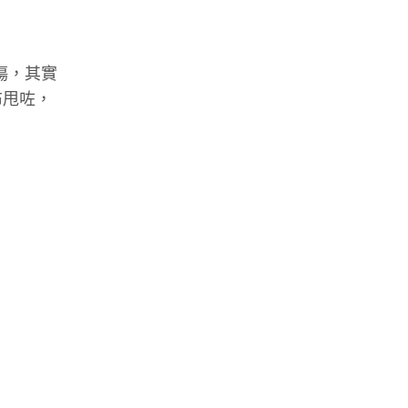
傷，其實
布甩咗，