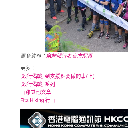
更多資料：
樂施毅行者官方網頁
更多：
[毅行備戰] 到支援點要做的事(上)
[毅行備戰] 系列
山雞其他文章
Fitz Hiking 行山