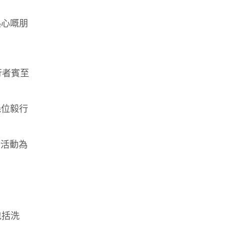
熱心嘅朋
行者賓至
幾位毅行
行活動為
包括洗