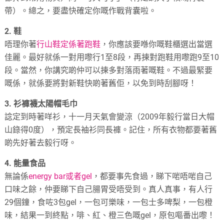
帶）。總之，要盡快確定你嘅作戰背囊啦。
2. 鞋
唔理你著
行山鞋定係著跑鞋
，你應該要喺你嘅鞋櫃選出當選
佳麗。最好就係一對用嚟行1至8段，再揀對跑鞋用嚟跑9至10
段。當然，你講究啲仲可以揀多對落雨著嘅鞋。不過最緊要
嘅係，就係要將對新鞋快啲著舊佢，以免到時刮腳呀！
3. 衫褲襪太陽帽毛巾
諗定到時著咩衫，十一月天氣會變涼（2009年毅行當日大帽
山錄得0度），預定長袖衫同長褲。記住，所有衣物都要著舊
啲先好著去毅行呀。
4. 能量食品
無論係
energy bar或者gel
，都要事先食過，睇下啱唔啱自己
口味之餘，仲要睇下自己腸胃受唔受到。真人真事，有人行
29個鐘，食咗3包gel，一包可樂味，一包士多啤梨，一包橙
味，結果一到終點，啡、紅、橙三色嘅gel，原包嘔番出嚟！