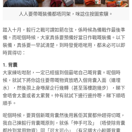
人人要帶嘅裝備都唔同架，咪諗住按圖索驥。
踏入十月，毅行之戰可謂如箭在弦，係時候為備戰作最後準
備。而呢個時候，大家真係要預備好當日作戰嘅裝備。以下
裝備，真係要一早試清楚，到時發覺唔啱用，都未必可以即
時買得切：
1. 背囊
大家練咗咁耐，一定已經搵到個最啱自己嘅背囊。呢個時
候，就試下將你諗住要帶嘅物資放晒入個背囊入面（連埋
水），然後孭上身喺屋企行幾轉（甚至落樓跑幾步），睇下
會唔會太重或者太累贅。仲有就試下邊行邊拎嘢，睇下順唔
順手。
呢個時候，要買個新嘅背囊然後用舊佢其實都仲趕得切嘅，
我自己揀毅行背囊嘅原則，就係「伸手可及」（唔使除背囊
都拎到常用物資）同「可大可小」（有足調大小較嘅背囊