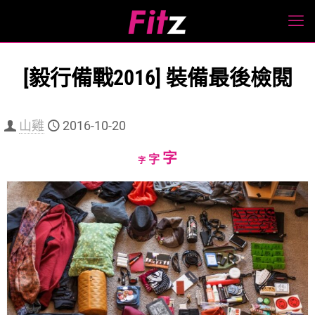
[毅行備戰2016] 裝備最後檢閱
山雞
2016-10-20
Increase
字
Reset
Decrease
字
字
font
font
font
size.
size.
size.