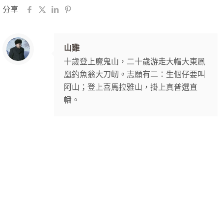
分享
山雞
十歲登上魔鬼山，二十歲游走大帽大東鳳
凰釣魚翁大刀屻。志願有二：生個仔要叫
阿山；登上喜馬拉雅山，掛上真普選直
幡。