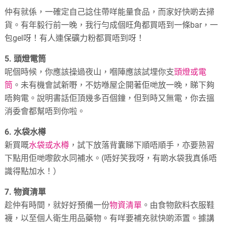
仲有就係，一確定自己諗住帶咩能量食品，而家好快啲去掃
貨。有年毅行前一晚，我行勻成個旺角都買唔到一條bar，一
包gel呀！有人連保礦力粉都買唔到呀！
5. 頭燈電筒
呢個時候，你應該操過夜山，嗰陣應該試埋你支
頭燈或電
筒
。未有機會試新嘢，不妨喺屋企開著佢哋放一晚，睇下夠
唔夠電。說明書話佢頂幾多百個鐘，但到時又無電，你去搵
消委會都幫唔到你啦。
6. 水袋水樽
新買嘅
水袋或水樽
，試下放落背囊睇下順唔順手，亦要熟習
下點用佢哋嚟飲水同補水。(唔好笑我呀，有啲水袋我真係唔
識得點加水！）
7. 物資清單
趁仲有時間，就好好預備一份
物資清單
。由食物飲料衣服鞋
襪，以至個人衛生用品藥物。有咩要補充就快啲添置。據講