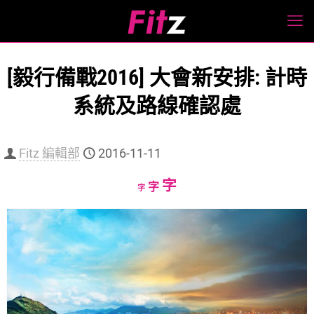
[毅行備戰2016] 大會新安排: 計時
系統及路線確認處
Fitz 編輯部
2016-11-11
Increase
字
Reset
Decrease
字
字
font
font
font
size.
size.
size.