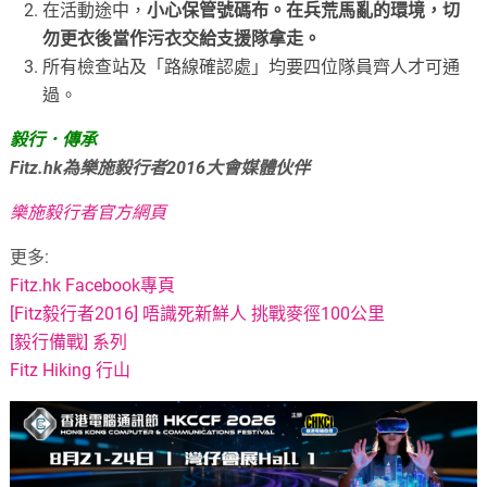
在活動途中，
小心保管號碼布。在兵荒馬亂的環境，切
勿更衣後當作污衣交給支援隊拿走。
所有檢查站及「路線確認處」均要四位隊員齊人才可通
過。
毅行．傳承
Fitz.hk為樂施毅行者2016大會媒體伙伴
樂施毅行者官方網頁
更多:
Fitz.hk Facebook專頁
[Fitz毅行者2016] 唔識死新鮮人 挑戰麥徑100公里
[毅行備戰] 系列
Fitz Hiking 行山