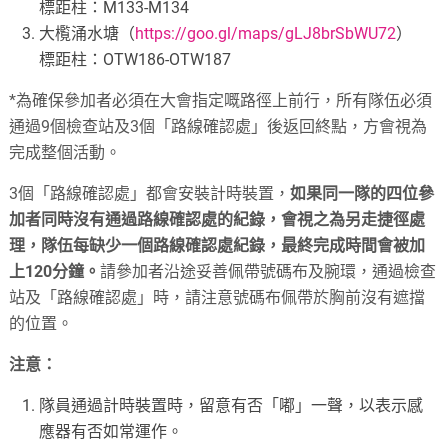
標距柱：M133-M134
大㰖涌水塘（
https://goo.gl/maps/gLJ8brSbWU72
）
標距柱：OTW186-OTW187
*為確保參加者必須在大會指定嘅路徑上前行，所有隊伍必須
通過9個檢查站及3個「路線確認處」後返回終點，方會視為
完成整個活動。
3個「路線確認處」都會安裝計時裝置，
如果同一隊的四位參
加者同時沒有通過路線確認處的紀錄，會視之為另走捷徑處
理，隊伍每缺少一個路線確認處紀錄，最終完成時間會被加
上120分鐘。
請參加者沿途妥善佩帶號碼布及腕環，通過檢查
站及「路線確認處」時，請注意號碼布佩帶於胸前沒有遮擋
的位置。
注意：
隊員通過計時裝置時，留意有否「嘟」一聲，以表示感
應器有否如常運作。