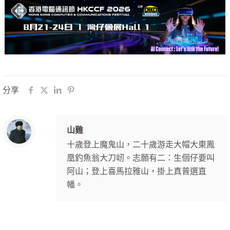
分享
山雞
十歲登上魔鬼山，二十歲游走大帽大東鳳
凰釣魚翁大刀屻。志願有二：生個仔要叫
阿山；登上喜馬拉雅山，掛上真普選直
幡。