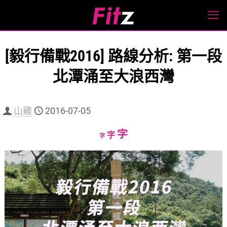
[毅行備戰2016] 路線分析: 第一段
北潭涌至大浪西灣
山雞
2016-07-05
Increase
字
Reset
Decrease
字
字
font
font
font
size.
size.
size.