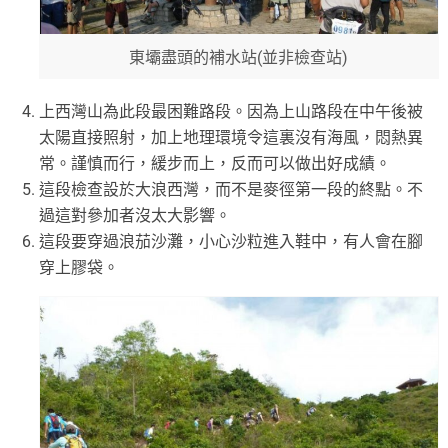
東壩盡頭的補水站(並非檢查站)
上西灣山為此段最困難路段。因為上山路段在中午後被
太陽直接照射，加上地理環境令這裏沒有海風，悶熱異
常。謹慎而行，緩步而上，反而可以做出好成績。
這段檢查設於大浪西灣，而不是麥徑第一段的終點。不
過這對參加者沒太大影響。
這段要穿過浪茄沙灘，小心沙粒進入鞋中，有人會在腳
穿上膠袋。