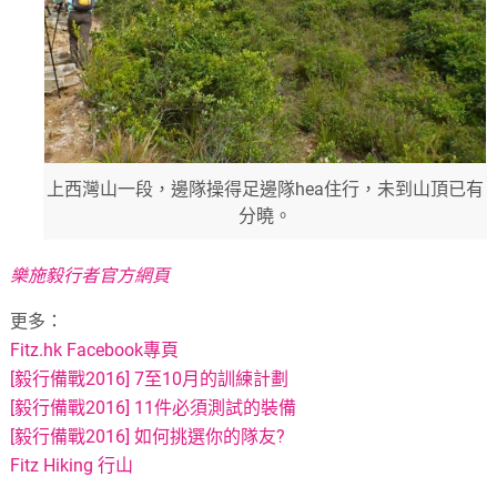
上西灣山一段，邊隊操得足邊隊hea住行，未到山頂已有
分曉。
樂施毅行者官方網頁
更多：
Fitz.hk Facebook專頁
[毅行備戰2016] 7至10月的訓練計劃
[毅行備戰2016] 11件必須測試的裝備
[毅行備戰2016] 如何挑選你的隊友?
Fitz Hiking 行山