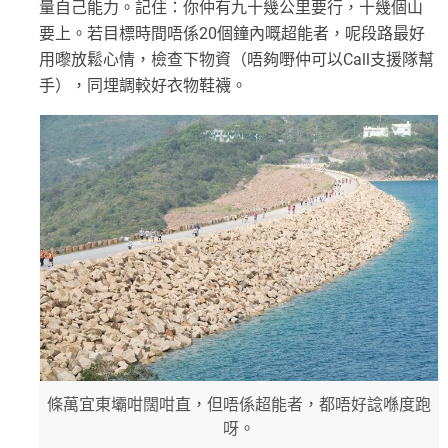
量自己能力。記住：你仲有九十幾公里要行，十幾個山
要上。若目標時間唔係20個鐘內嘅超能者，呢段路最好
用嚟放鬆心情，檢查下物資（唔夠嘢仲可以Call支援隊幫
手），同埋調較好衣物鞋襪。
條萬宜東壩咁闊咁直，但唔係超能者，都唔好諗喺度跑
呀。