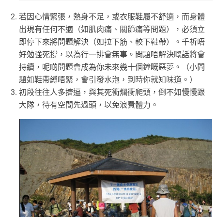
若因心情緊張，熱身不足，或衣服鞋履不舒適，而身體
出現有任何不適（如肌肉痛、關節痛等問題），必須立
即停下來將問題解決（如拉下筋、較下鞋帶）。千祈唔
好勉強死撐，以為行一排會無事。問題唔解決嘅話將會
持續，呢啲問題會成為你未來幾十個鐘嘅惡夢。（小問
題如鞋帶縛唔緊，會引發水泡，到時你就知味道。）
初段往往人多擠逼，與其死衝爛衝爬頭，倒不如慢慢跟
大隊，待有空間先過頭，以免浪費體力。