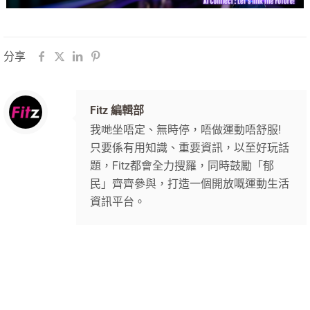
分享
Fitz 編輯部
我哋坐唔定、無時停，唔做運動唔舒服!
只要係有用知識、重要資訊，以至好玩話
題，Fitz都會全力搜羅，同時鼓勵「郁
民」齊齊參與，打造一個開放嘅運動生活
資訊平台。