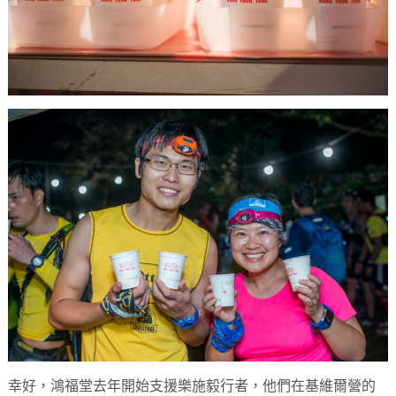
幸好，鴻福堂去年開始支援樂施毅行者，他們在基維爾營的