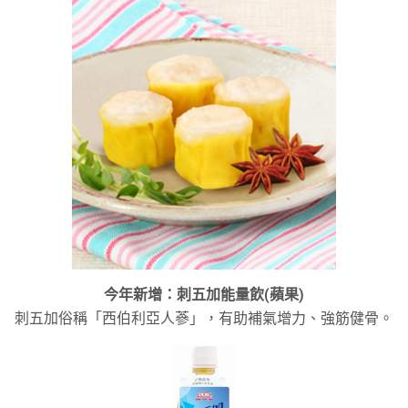
今年新增：刺五加能量飲(蘋果)
刺五加俗稱「西伯利亞人蔘」，有助補氣增力、強筋健骨。