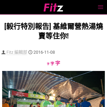
[毅行特別報告] 基維爾營熱湯燒
賣等住你!
Fitz 編輯部
2016-11-08
Increase
字
Reset
Decrease
字
字
font
font
font
size.
size.
size.