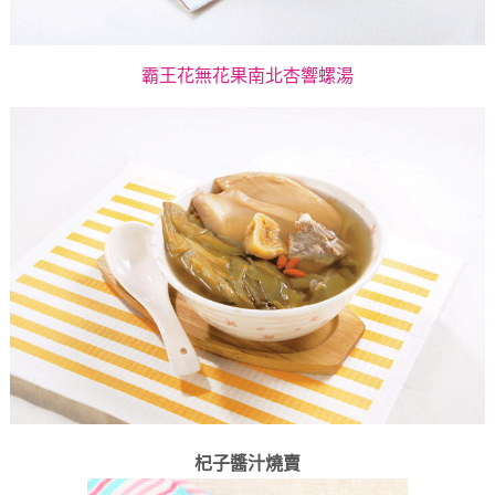
霸王花無花果南北杏響螺湯
杞子醬汁燒賣