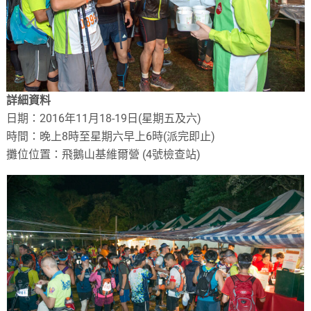
詳細資料
日期：2016年11月18-19日(星期五及六)
時間：晚上8時至星期六早上6時(派完即止)
攤位位置：飛鵝山基維爾營 (4號檢查站)