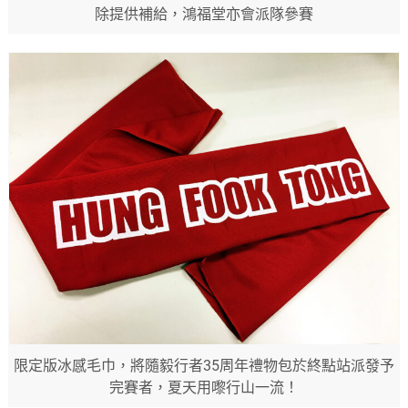
除提供補給，鴻福堂亦會派隊參賽
限定版冰感毛巾，將隨毅行者35周年禮物包於終點站派發予
完賽者，夏天用嚟行山一流！