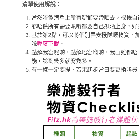
清單使用解說：
當然唔係清單上所有嘢都要帶晒去，根據自己個
亦唔係所有需要嘅嘢都要自己孭晒上身，好
基於第2點，可以將個別畀支援隊嘅物資，
喺
呢度下載
。
點解我寫呢啲，點解唔寫嗰啲，我山雞都唔
能，諗到幾多就寫幾多。
有一樣一定要提，若果起步當日要更換隊員，