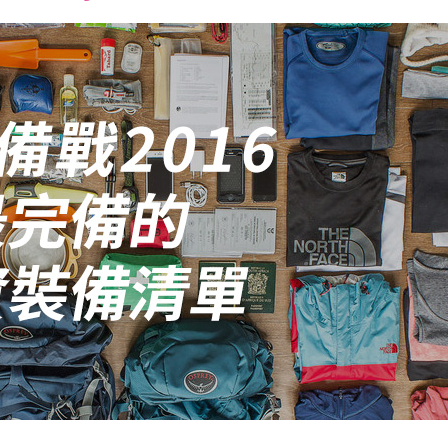
font
font
font
size.
size.
size.