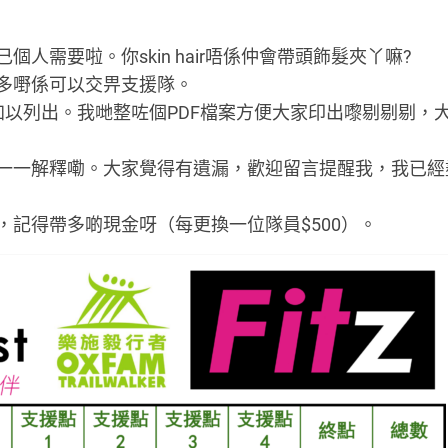
人需要啦。你skin hair唔係仲會帶頭飾髮夾丫嘛?
多嘢係可以交畀支援隊。
加以列出。我哋整咗個PDF檔案方便大家印出嚟剔剔剔，
一一解釋嘞。大家覺得有遺漏，歡迎留言提醒我，我已經
記得帶多啲現金呀（每更換一位隊員$500）。