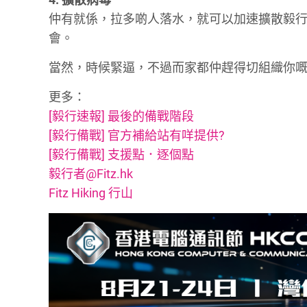
仲有就係，拉多啲人落水，就可以加速擴散毅
會。
當然，時候緊逼，不過而家都仲趕得切組織你
更多：
[毅行速報] 最後的備戰階段
[毅行備戰] 官方補給站有咩提供?
[毅行備戰] 支援點．逐個點
毅行者@Fitz.hk
Fitz Hiking 行山