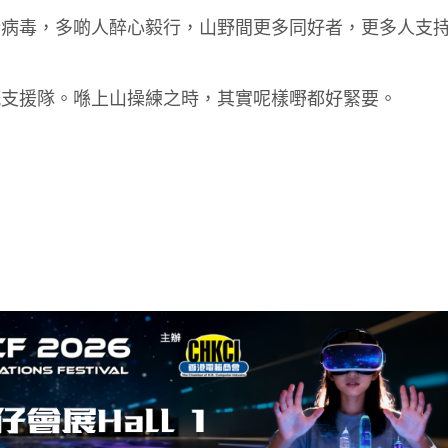
行病毒，多啲人醉心毅行，山野間更多同好者，更多人支
嘅支援隊。喺上山操練之時，其實呢樣嘢都好緊要。