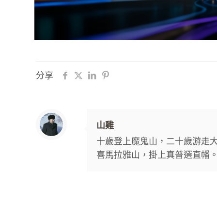
分享
山雞
十歲登上魔鬼山，二十歲游走
喜馬拉雅山，掛上真普選直幡