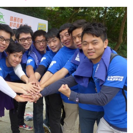
font
font
font
size.
size.
size.