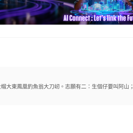
大帽大東鳳凰釣魚翁大刀屻。志願有二：生個仔要叫阿山
。