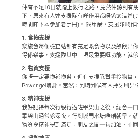
仲有不足10日就踏上毅行之路，竟然仲聽到有朋
下，原來有人連支援隊有咩作用都唔係太清楚(其
時間睇下本參加者手冊)。 簡單講，支援隊嘅作
1. 食物支援
樂施會每個檢查站都有充足嘅食物以及熱飲畀你
得係樂事。支援隊其中一項最重要嘅功能，就
2. 物資支援
你唔一定要換衫換鞋，但有支援隊幫手拎物資，
Power gel喺身。當然，到時到候有人拎牙
3. 精神支援
我好記得每次行毅行過咗畢架山之後，總會一口
畢架山通常係深夜，行到城門水塘啱啱朝早，
物質令精神得到滿足，朋友之間一句加油，亦
4. 擴散病毒