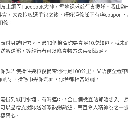
友上網問Facebook大神，雪地裸求毅行支援隊。我山雞
實，大家拎咗選手包之後，唔好淨係睇下有咩coupon，
用係：
應付身體所需。不過10個檢查你要食足10次麵包，就未
係送飯送粥，等毅行者可以喺食物方法得到滿足。
你就唔使拎住幾粒後備電池行足100公里，又唔使全程帶
刷畀你刷牙，拎毛巾畀你洗面，你會都相當過癮。
氣衝到城門水塘，有時連CP 6金山個檢查站都唔想入。
就可以品嚐支援隊送嚟嘅熱粥熱飯，簡直令人精神為之一
同樣窩心。