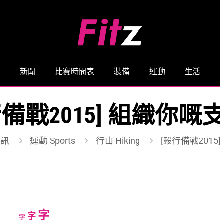
新聞
比賽時間表
裝備
運動
生活
行備戰2015] 組織你嘅
資訊
運動 Sports
行山 Hiking
[毅行備戰201
Increase
字
Reset
Decrease
字
字