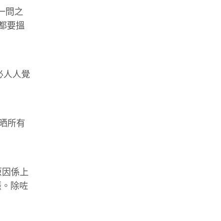
一問之
都要搵
必人人覺
晒所有
原因係上
振。除咗