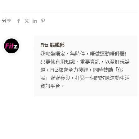
分享
Fitz 編輯部
我哋坐唔定、無時停，唔做運動唔舒服!
只要係有用知識、重要資訊，以至好玩話
題，Fitz都會全力搜羅，同時鼓勵「郁
民」齊齊參與，打造一個開放嘅運動生活
資訊平台。