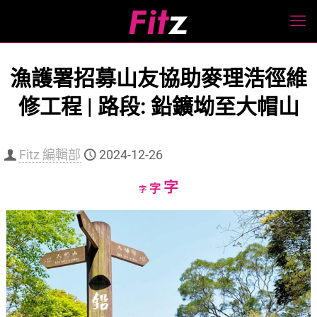
漁護署招募山友協助麥理浩徑維
修工程 | 路段: 鉛鑛坳至大帽山
Fitz 編輯部
2024-12-26
Increase
字
Reset
Decrease
字
字
font
font
font
size.
size.
size.