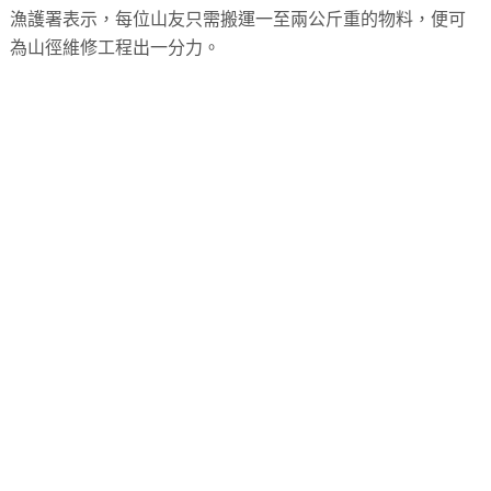
漁護署表示，每位山友只需搬運一至兩公斤重的物料，便可
為山徑維修工程出一分力。