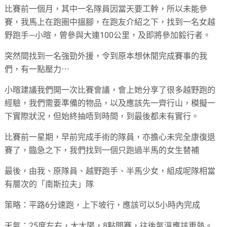
比賽前一個月，其中一名隊員因當天要工龫，所以未能參
賽，我馬上在跑圈中搵腳，在跑友介紹之下，找到一名女越
野跑手—小暄，曾參與大連100公里，及即將參加毅行者。
突然間找到一名強勁外援，令到原本想休閒完成賽事的我
們，有一點壓力⋯
小暄建議我們開一次比賽會議，會上她分享了很多越野跑的
經驗，我們需要準備的物品，以及應該先一齊行山，模擬一
下實際狀況，但始終抽唔到時間，到最後都未有實行。
比賽前一星期，早前完成手術的隊員，亦擔心未完全康復退
賽了，臨急之下，我們找到一個只跑過半馬的女生替補
最後，由我、原隊員、越野跑手、半馬少女，組成呢隊相當
有層次的「南斯拉夫」隊
策略：平路6分速跑，上下坡行，應該可以5小時內完成
天氣：25度左右，大太陽，8點開賽，往後氣溫應該更熱。