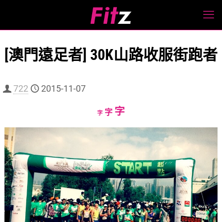
[澳門遠足者] 30K山路收服街跑者
722
2015-11-07
Increase
字
Reset
Decrease
字
字
font
font
font
size.
size.
size.