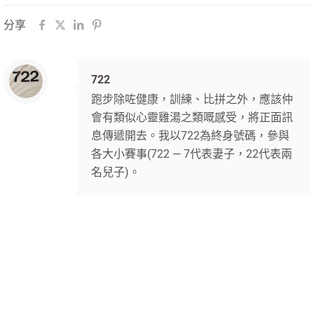
分享
722
跑步除咗健康，訓練、比拼之外，應該仲
會有類似心靈雞湯之類嘅感受，將正面訊
息傳遞開去。我以722為終身號碼，參與
各大小賽事(722 — 7代表妻子，22代表兩
名兒子)。