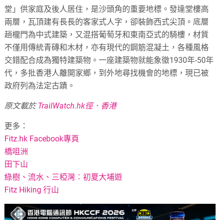
堂」供家庭及後人居住，是沙頭角的重要地標。發達堂樓高
兩層，瓦頂建有長長的客家式人字，卻裝飾西式尖頂。底層
趟櫳門為中式建築，又混搭葡萄牙和東南亞式的騎樓，材質
不僅用傳統青磚和木材，亦有現代的鋼筋混凝土，各種風格
交錯配合成為獨特建築物。一座建築物就能象徵1930年-50年
代，多批香港人離開家鄉，到外地尋找機會的地標，現已被
政府列為法定古蹟。
原文載於
TrailWatch.hk徑．香港
更多：
Fitz.hk Facebook專頁
橋咀洲
田下山
綠樹、流水、三椏灣︰初夏大埔遊
Fitz Hiking 行山