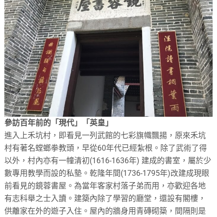
參訪百年前的「現代」「英皇」
進入上禾坑村，即看見一列武館的七彩旗幟飄揚，原來禾坑
村有著名螳螂拳教頭，早從60年代已經紮根。除了武術了得
以外，村內亦有一幢清初(1616-1636年) 建成的書室，屬於少
數專用教學而設的私墊。乾隆年間(1736-1795年)改建成現眼
前看見的鏡蓉書屋。為當年客家村落子弟而用，亦歡迎各地
有志科舉之士入讀。建築內除了學習的廳堂，還設有閣樓，
供離家在外的遊子入住。屋內的牆身用青磚砌築，間隔則是