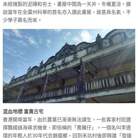
未經燒製的泥磚和夯土，書屋中間為一天井，冬暖夏涼。據
說當年在全廣州科舉的首名亦入讀此書屋，故甚具名氣，不
少學子慕名而來。
混血地標 富貴古宅
香港開埠當年，由於農業已漸漸無法謀生，一批客家村民選
擇飄揚過海尋求機會，即俗稱的「賣豬仔」。一個名叫李道
環的年輕人於30年代衣錦還鄉，回到禾坑村後即興建「發達