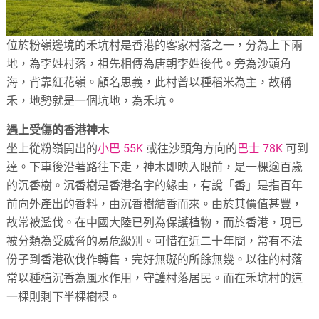
位於粉嶺邊境的禾坑村是香港的客家村落之一，分為上下兩
地，為李姓村落，祖先相傳為唐朝李姓後代。旁為沙頭角
海，背靠紅花嶺。顧名思義，此村曾以種稻米為主，故稱
禾，地勢就是一個坑地，為禾坑。
遇上受傷的香港神木
坐上從粉嶺開出的
小巴 55K
或往沙頭角方向的
巴士 78K
可到
達。下車後沿著路往下走，神木即映入眼前，是一棵逾百歲
的沉香樹。沉香樹是香港名字的緣由，有說「香」是指百年
前向外產出的香料，由沉香樹結香而來。由於其價值甚豐，
故常被濫伐。在中國大陸已列為保護植物，而於香港，現已
被分類為受威脅的易危級別。可惜在近二十年間，常有不法
份子到香港砍伐作轉售，完好無礙的所餘無幾。以往的村落
常以種植沉香為風水作用，守護村落居民。而在禾坑村的這
一棵則剩下半棵樹根。