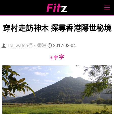
穿村走訪神木 探尋香港隱世秘境
Trailwatch徑‧香港
2017-03-04
Increase
字
Reset
Decrease
字
字
font
font
font
size.
size.
size.