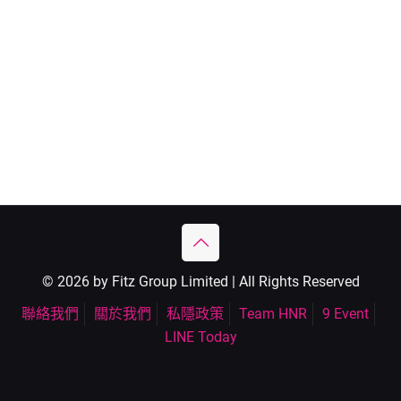
© 2026 by Fitz Group Limited | All Rights Reserved
聯絡我們
關於我們
私隱政策
Team HNR
9 Event
LINE Today