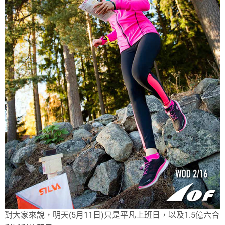
對大家來說，明天
(5
月
11
日
)
只是平凡上班日，以及
1.5
億六合