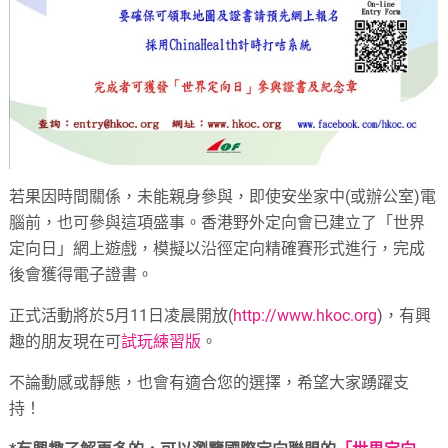
若果因時間關係，未能親身參與，即使安坐家中
(
或辦公室
)
電
腦前，也可參與這項盛事。香港野外定向會已建立了「世界
定向日」網上遊戲，模擬以沿徑定向精確賽形式進行，完成
後會獲得電子證書。
正式活動將於
5
月
11
日凌晨開放
(
http://www.hkoc.org
)
，有興
趣的朋友現在可
試玩練習版
。
不論動感或靜態，也會有適合您的選擇，希望大家踴躍支
持！