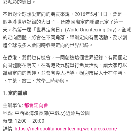
彩派彩的翌日。
不過對全球熱愛定向的朋友來說，
2016
年
5
月
11
日，會是一
個牽涉世界記錄的大日子
–
因為國際定向聯盟已定了這一
天，為第一屆「世界定向日」
(World Orienteering Day)
，全球
的定向團體，將會在不同角落，舉辦定向有關活動，務求創
造全球最多人數同時參與定向的世界記錄。
在香港，我們也有機會，一同創造這個世界記錄。有兩個定
向團體將在明天，在香港及九龍舉行免費活動，讓大家可以
體驗定向的樂趣，並會有專人指導，觀迎市民人士在午膳、
下午茶、放工、放學
….
時參與。
1.
定向體驗
主辦單位
:
都會定向會
地點
:
中西區海濱長廊
(
中環段
)
近添馬公園
時間
: 12:00 – 20:00
詳情
:
https://metropolitanorienteering.wordpress.com/