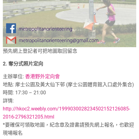
預先網上登記者可把地圖取回留念
2.
奪分式照片定向
主辦單位
:
香港野外定向會
地點
:
摩士公園及黃大仙下邨
(
摩士公園體育館入口處外集合
)
時間
: 17:30 – 21:00
詳情
:
http://hkoc2.weebly.com/1999030028234502152126085-
2016-2796321205.html
*要確保可領取地圖，紀念章及證書請預先網上報名，也歡迎
現場報名