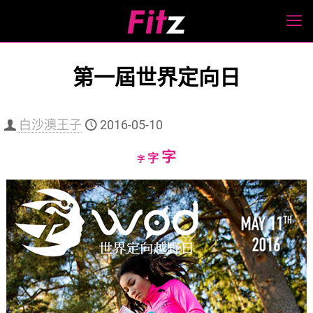
第一屆世界定向日
白沙澳王子
2016-05-10
Increase
字
Reset
Decrease
字
字
font
font
font
size.
size.
size.