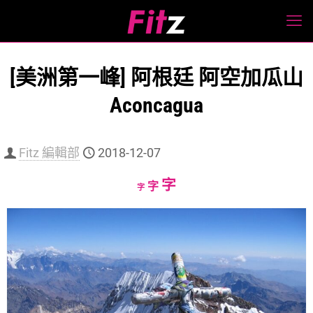
[美洲第一峰] 阿根廷 阿空加瓜山
Aconcagua
Fitz 編輯部
2018-12-07
Increase
字
Reset
Decrease
字
字
font
font
font
size.
size.
size.