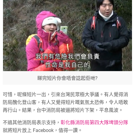
睇完短片你會唔會諗起佢哋?
可惜，呢條短片一出，引來台灣民眾極大爭議。有人覺得消
防局醜化登山客，有人又覺得短片嘅氣氛太恐佈，令人唔敢
再行山。結果，台中消防局被逼將短片下架，平息風波。
不過其他消防局表示支持，
彰化縣消防局第四大隊埤頭分隊
就將短片放上 Facebook，值得一讚。