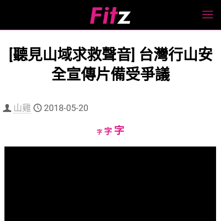
[聽見山域求救聲音] 台灣行山安
全宣傳片備受爭議
山雞
2018-05-20
Increase
字
Reset
Decrease
字
字
font
font
font
size.
size.
size.