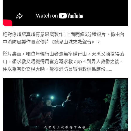
絕對係超認真超有意思嘅製作! 上面呢條6分鐘短片，係由台
中消防局製作嘅宣傳片《聽見山域求救聲音》。
影片裏面，嗰位年輕行山者毫無準備行山，天黑又唔捨得落
山，想求救又唔識得用官方嘅求救 app。到畀人救番之後，
仲以為有份交稅大晒，覺得消防員冒險救佢係應份……