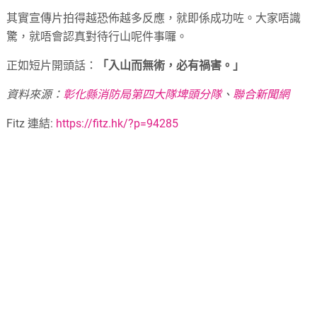
其實宣傳片拍得越恐佈越多反應，就即係成功咗。大家唔識
驚，就唔會認真對待行山呢件事囉。
正如短片開頭話：
「入山而無術，必有禍害。」
資料來源：
彰化縣消防局第四大隊埤頭分隊
、
聯合新聞網
Fitz 連結:
https://fitz.hk/?p=94285