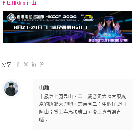
Fitz Hiking 行山
分享
山雞
十歲登上魔鬼山，二十歲游走大帽大東鳳
凰釣魚翁大刀屻。志願有二：生個仔要叫
阿山；登上喜馬拉雅山，掛上真普選直
幡。