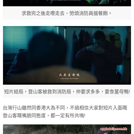
求救完之後走嚟走去，勞煩消防員搵餐飽。
短片結局，登山客被救到消防局，仲要求多多，要食薑母鴨!
台灣行山雖然同香港大為不同，不過相信大家對短片入面嘅
登山客嘅嘴臉同態度，都一定有所共鳴!