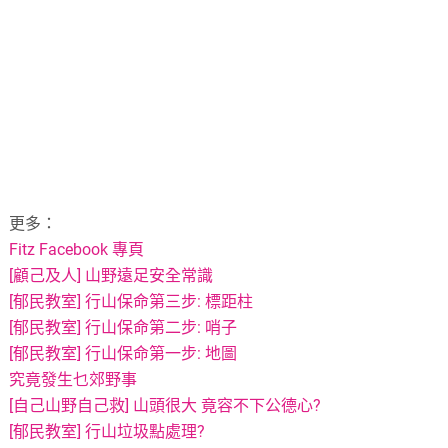
更多：
Fitz Facebook 專頁
[顧己及人] 山野遠足安全常識
[郁民教室] 行山保命第三步: 標距柱
[郁民教室] 行山保命第二步: 哨子
[郁民教室] 行山保命第一步: 地圖
究竟發生乜郊野事
[自己山野自己救] 山頭很大 竟容不下公德心?
[郁民教室] 行山垃圾點處理?