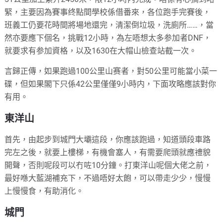
緊，主要因為賽事终點間學校係借番來，各位跑手完賽後，
班義工仍要花時間將場地還完，清潔倒垃圾，洗廁所……，當
然亦要應下個名，挑戰12小時，為左唔想太多参加者DNF，
就要求有参加資格，以及1630在大帽山檢查站截一次。
言歸正傳，如果跑過100公里山赛者，對50公里可能當小菜一
碟，但如果閣下只係42公里僅僅9小時内，下面攻略應該對你
有用。
東洋山
首先，由起步到城門大壩這段，你應該跑過，知道頭段車路
完左之後，就要上樓梯，有機會塞人，有需要爬頭就應禮貌
開聲，否則呢段可以冇咗10分鐘。打東洋山呢個大佬之前，
最好喺大藍湖補充下，不過唔好太飽，可以帶走少少，慢慢
上慢慢食，有助消化。
城門