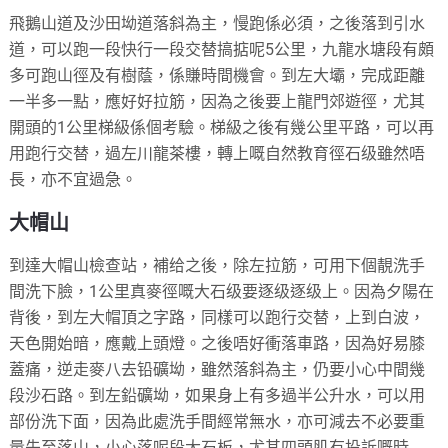
飛鵝山道及沙田坳道落斜為主，慢跑係必須，之後落到引水
道，可以跑一段快行一段交替搞掂呢5公里，九龍水塘段有頗
多可跑山徑及有樹蔭，係賺時間機會。到左大壩，完成距離
一半多一點，應好好拉筋，因為之後要上龍門郊遊徑，尤其
開頭的1公里梯級係個考驗。梯級之後有幾公里平路，可以再
用跑行交替，過左川龍茶樓，轉上嘅自然教育徑石级雖然唔
長，亦不宜過急。
大帽山
到達大帽山檢查站，補给之後，除左拉筋，可用下個靚洗手
間洗下臉，1公里真麥徑嘅大石级要逐级逐级上。因為夕陽在
背後，到左大帽頂之字路，同樣可以跑行交替，上到白波，
天色開始暗，應戴上頭燈。之後唔好衝落車路，因為好易膝
蓋痛，逆走麥八去铅礦坳，雖然落斜為主，仍要小心中間幾
段沙石路。到左鉛礦坳，如果身上有多過半公升水，可以用
部份洗下面，因為此處洗手間經常無水，亦可減去不必要重
量先至落山，小心落呢段大石板，尤其四頭肌有投訴嘅時