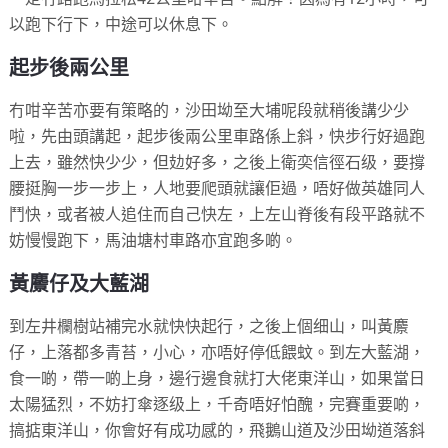
以跑下行下，中途可以休息下。
起步後兩公里
冇咁辛苦亦要有策略的，沙田坳至大埔呢段就稍後講少少
啦，先由頭講起，起步後兩公里車路係上斜，快步行好過跑
上去，雖然快少少，但攰好多，之後上衛奕信徑石级，要撐
腰挺胸一步一步上，人地要爬頭就讓佢過，唔好做英雄同人
鬥快，或者被人追住而自己快左，上左山脊後有段平路就不
妨慢慢跑下，馬油塘村車路亦宜跑多啲。
黃麖仔及大藍湖
到左井欄樹站補完水就快快起行，之後上個细山，叫黃麖
仔，上落都多青苔，小心，亦唔好停低餵蚊。到左大藍湖，
食一啲，帶一啲上身，邊行邊食就打大佬東洋山，如果當日
太陽猛烈，不妨打傘逐级上，千奇唔好怕醜，完賽重要啲，
搞掂東洋山，你會好有成功感的，飛鵝山道及沙田坳道落斜