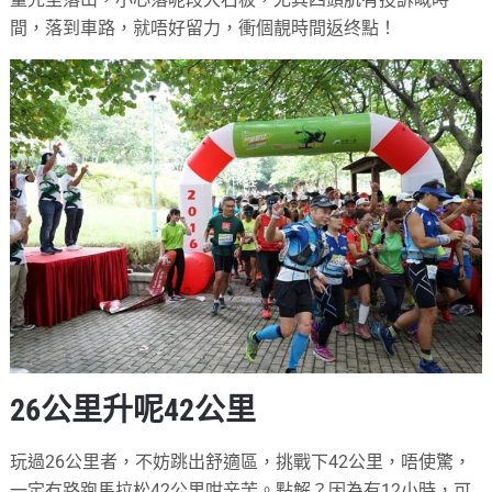
間，落到車路，就唔好留力，衝個靚時間返终點！
26公里升呢42公里
玩過26公里者，不妨跳出舒適區，挑戰下42公里，唔使驚，
一定冇路跑馬拉松42公里咁辛苦。點解？因為有12小時，可