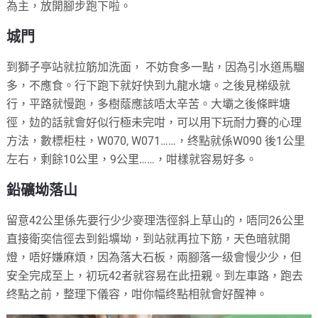
為主，放開腳步跑下啦。
城門
到獅子亭站就拉筋加洗面， 不妨食多一點，因為引水道馬騮
多，不應食。行下跑下就好快到九龍水塘。之後見梯级就
行，平路就慢跑，多樹蔭應該唔太辛苦。大壩之後條畔塘
徑，攰的話就會好似行極未完咁，可以用下玩耐力賽的心理
方法，數標柜柱，W070, W071……，终點就係W090 後1公里
左右，剩餘10公里，9公里……，咁樣就容易好多。
鉛礦坳落山
留意42公里係先要行少少麥理浩徑斜上草山的，唔同26公里
直接衛奕信徑去到鉛壙坳，到站就再拉下筋，天色暗就開
燈，唔好嫌麻煩，因為落大石板，兩腳落一级會慢少少，但
安全完成至上，初玩42者就容易在此扭親。到左車路，跑去
终點之前，整理下儀容，咁你幅终點相就會好醒神。