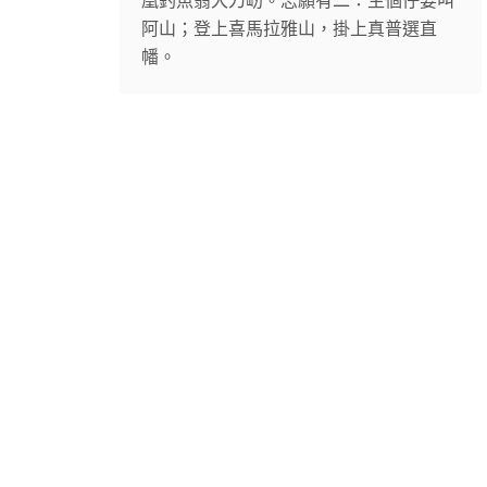
凰釣魚翁大刀屻。志願有二：生個仔要叫
阿山；登上喜馬拉雅山，掛上真普選直
幡。