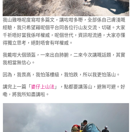
我山雞喺呢度寫咁多篇文，講咗咁多嘢，全部係自己膚淺嘅
經驗，我只希望藉呢個平台同各位行山友交流、切磋。大家
千祈唔好當我係咩權威，呢個世代，資訊咁流通，大家亦懂
得獨立思考，絕對唔會有咩權威。
我戴咁大個頭盔，一來出自肺腑，二來今次講嘅話題，其實
我相當無信心。
因為，我畏高，我怕落樓級，我怕跌，所以我更怕落山。
講完上一篇「
婆仔上山法
」，點都要講落山，避無可避。好
嘞，將我所知盡講啦。