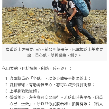
負重落山更需要小心。前頭呢位哥仔，已掌握落山基本要
訣：重心低、雙腳彎曲、側身。
落山要點（包括樓級、斜路、碎石路）：
盡量將重心「坐低」，以免身體失平衡碌落山；
雙腳微彎，有助降低重心，亦可以減少雙腳衝擊；
上半身微微後傾；
微微側身，左右腳可交叉而行。若落山時失平衡，因重
心已「坐低」，所以只係屁股著地，損傷有限；（若太