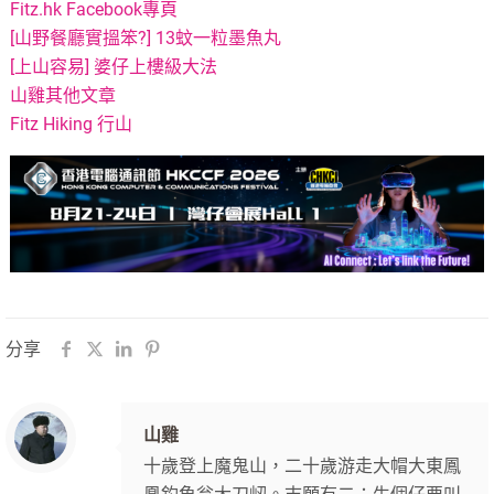
Fitz.hk Facebook專頁
[山野餐廳實搵笨?] 13蚊一粒墨魚丸
[上山容易] 婆仔上樓級大法
山雞其他文章
Fitz Hiking 行山
分享
山雞
十歲登上魔鬼山，二十歲游走大帽大東鳳