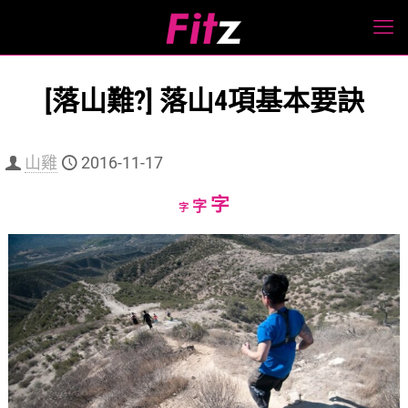
[落山難?] 落山4項基本要訣
山雞
2016-11-17
Increase
字
Reset
Decrease
字
字
font
font
font
size.
size.
size.