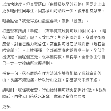
以加快速度。但其實落山（由樓級以至碎石路）需要比上山
更多嘅耐性同專注，因為落山時踏錯一步，後果相當嚴重。
咁要點做？我覺得落山最重要嘅，就係「腳感」。
打籃球有所謂「手感」（有手感嘅球員可以10射10中），咁
落山嘅「腳感」呢？大致包含：對路徑嘅判斷、身體平衡嘅
感覺、對自己能力嘅信任，甚至對每嚿石頭嘅判斷（嚿石會
唔會鬆？）。上述種種，全部都要喺你落腳嗰一刻，全部作
出決定。而呢個直覺，根本無得教，無得學，全部係由你自
己一步一步操練所掌握得到。
補充一句，落石屎路有咩方法減少雙腳衝擊？我就會跑落
山，長痛不如短痛，所以行山之餘，都應該間中練下跑。
講咁耐，咪怪我老套，行山始終無可避免都係計K數。K數夠
嘅話，由雞公山衝落水浪窩，你都唔會腳震震囉。
更多: