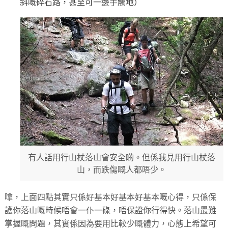
斜嘅碎石路，甚至可一邊手觸地）
有人話用行山杖落山會安全啲。但係我見用行山杖落
山，而跌傷嘅人都唔少。
嗱，上面四點其實只係好基本好基本好基本嘅心得，只係保
護你落山嘅時候唔會一仆一碌，唔保證你行得快。落山最難
掌握嘅問題，其實係因為要用比較少嘅體力，心態上希望可