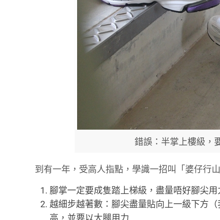
錯誤：半掌上樓級，
到有一年，受高人指點，學識一招叫「婆仔行
腳掌一定要成隻踏上梯級，盡量唔好腳尖用
越細步越著數：腳尖盡量貼向上一級下方（
高，並要以大腿用力