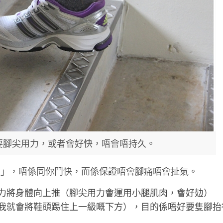
要腳尖用力，或者會好快，唔會唔持久。
山」，唔係同你鬥快，而係保證唔會腳痛唔會扯氣。
力將身體向上推（腳尖用力會運用小腿肌肉，會好攰）
我就會將鞋頭踢住上一級嘅下方），目的係唔好要隻腳抬