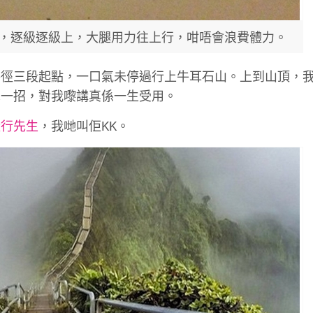
，逐級逐級上，大腿用力往上行，咁唔會浪費體力。
麥徑三段起點，一口氣未停過行上牛耳石山。上到山頂，
呢一招，對我嚟講真係一生受用。
毅行先生
，我哋叫佢KK。