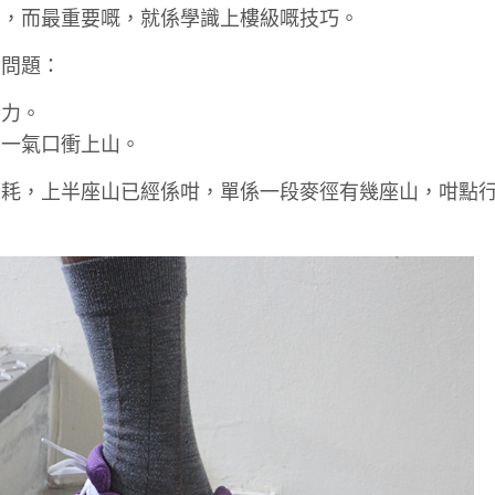
肉，而最重要嘅，就係學識上樓級嘅技巧。
啲問題：
發力。
，一氣口衝上山。
消耗，上半座山已經係咁，單係一段麥徑有幾座山，咁點