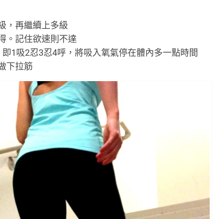
級，再繼續上多級
得。記住欲速則不達
即1吸2忍3忍4呼，將吸入氧氣停在體內多一點時間
做下拉筋