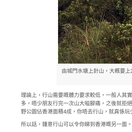
由城門水塘上針山，大概要上
理論上，行山需要嘅體力要求較低，一般人其
多，唔少朋友行完一次山大嗌腳痛，之後就拒絕
野公園佔香港面積4成，你唔去行山，就真係玩
所以話，鍾意行山可以令你睇到香港嘅另一面