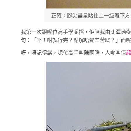
正確：腳尖盡量貼住上一級嘅下方
我第一次跟呢位高手學呢招，佢陪我由北潭坳
句：「吓！咁就行完？點解唔覺辛苦嘅？」而
呀，唔記得講，呢位高手叫陳國強，人哋叫佢