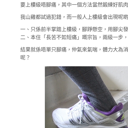
要上樓級唔腳痛，其中一個方法當然鍛練好肌
我山雞都試過犯錯，而一般人上樓級會出現呢
一、只係前半掌踏上樓級，腳踭懸空，用腳尖
二、本住「長苦不如短痛」嘅宗旨，兩級一步
結果就係唔單只腳痛，仲氣來氣喘，體力大為
呢？