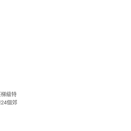
徑梯級特
24個郊