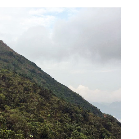
font
font
font
size.
size.
size.