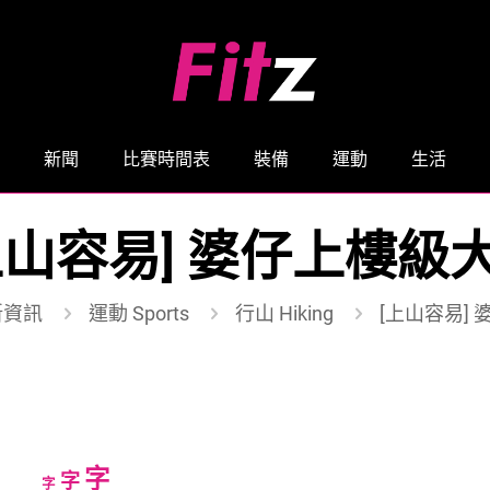
新聞
比賽時間表
裝備
運動
生活
上山容易] 婆仔上樓級
新資訊
運動 Sports
行山 Hiking
[上山容易]
Increase
字
Reset
Decrease
字
字