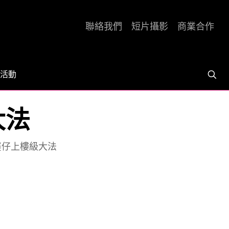
聯絡我們
短片攝影
商業合作
活動
大法
 婆仔上樓級大法