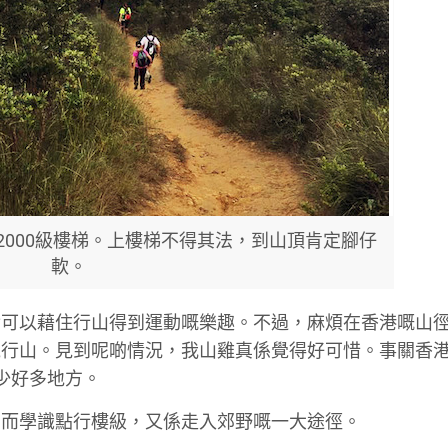
2000級樓梯。上樓梯不得其法，到山頂肯定腳仔
軟。
實可以藉住行山得到運動嘅樂趣。不過，麻煩在香港嘅山
行山。見到呢啲情況，我山雞真係覺得好可惜。事關香港
少好多地方。
。而學識點行樓級，又係走入郊野嘅一大途徑。