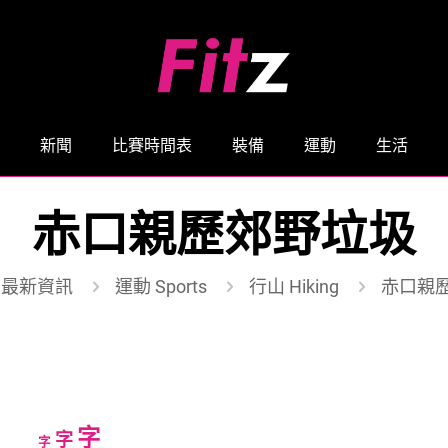
新聞
比賽時間表
裝備
運動
生活
赤口親歷郊野垃圾
最新資訊
運動 Sports
行山 Hiking
赤口親
Increase
字
Reset
Decrease
字
字