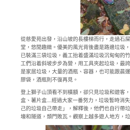
從慈愛苑出發，沿山坡的長樓梯而行，走過石
堂，悠閒趣緻。優美的風光背後盡是路邊垃圾，
已裝滿三袋垃圾，義工抬着盛滿垃圾沉甸甸的
工們沿着斜坡步步為營，用工具夾起垃圾，最
是家居垃圾，大量的酒瓶、容器，也可能跟晨
膠袋，酒瓶則不復再見。
登上獅子山頂看不到橫額，卻只見垃圾和遊客
盒、薯片盒….經過大家一番努力，垃圾暫時消
己的垃圾自己帶走」，解釋後，他們也自行帶
壕和隧道，頹門敗瓦。觀察上越多遊人地方，