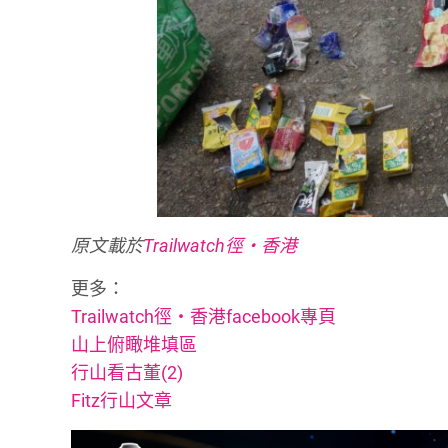
原文載於
Trailwatch徑‧香港
更多：
Trailwatch徑‧香港facebook專頁
山上俯瞰堆填區
行山看古董(2)
Fitz行山文章