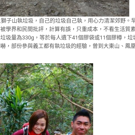
，一同上獅子山執垃圾，自己的垃圾自己執，用心力清潔郊野。
元，被學界和民間批評，計算有誤，只重成本，不看生活質
圾量為330g，等於每人遺下41個膠袋或11個膠樽，垃
驚嚇，部份參與義工都有執垃圾的經驗，曾到大東山、鳳
。