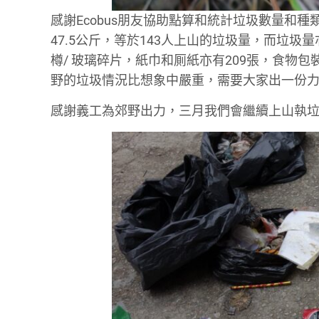
感謝Ecobus朋友協助點算和統計垃圾數量和
47.5公斤，等於143人上山的垃圾量，而垃圾量
樽/ 玻璃碎片，紙巾和厠紙亦有209張，食物包裝
野的垃圾情況比想象中嚴重，需要大家出一份
感謝義工為郊野出力，三月我們會繼續上山執