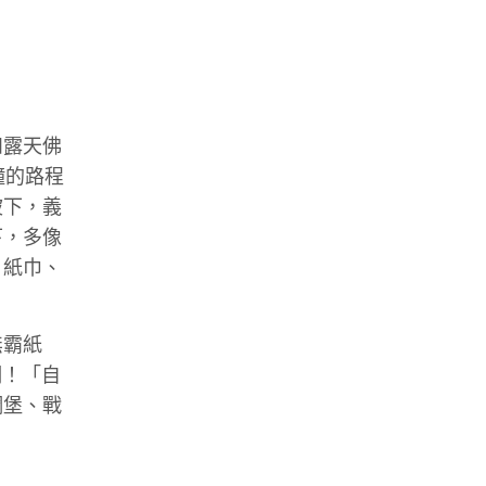
和露天佛
鐘的路程
坡下，義
下，多像
、紙巾、
無霸紙
們！「自
碉堡、戰