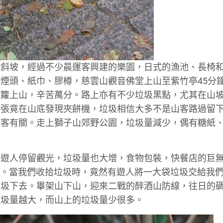
屎斜坡，經過不少晨運客興建的樂園，日式的漁池、長椅
煙頭、紙巾、膠樽，慈雲山觀音佛堂上山至紫竹亭45分
竹籮上山，辛苦萬分。路上亦有不少垃圾黑點，尤其在山
誇張竟在山底發現夾餅機，垃圾相信大多不是山客路過留
運客有關。走上獅子山郊野公園，垃圾量減少，偶有糖紙
，遊人停留觀光，垃圾量也大增，食物包裝，快餐店的巨
失。當我們收拾垃圾時，竟然有遊人將一大袋垃圾交給我
垃圾下去。畢架山下山，迎來二戰的醉酒山防線，往日的
垃圾量越大，而山上的垃圾量少很多。