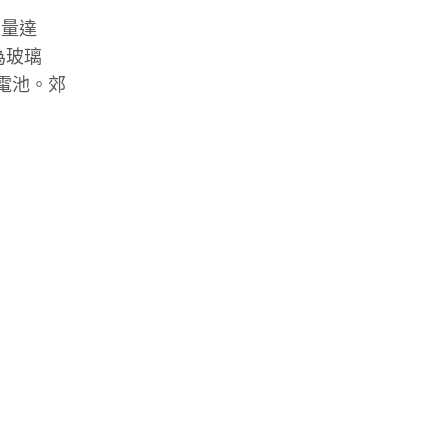
重量達
為玻璃
的電池。郊