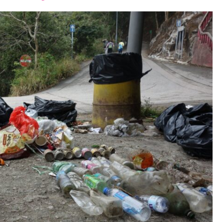
font
font
font
size.
size.
size.