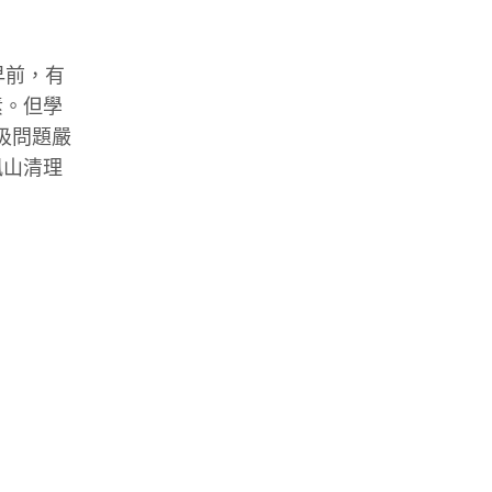
早前，有
素。但學
圾問題嚴
凰山清理