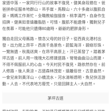
家道中落，一家同行行山的故事不復見，健美身段猶在。爸
爸拼命征服本地群山，吊手崖，馬鞍山，六十多歲以腹肌自
豪。媽媽工作漸忙，全職教瑜伽搵食，桃李滿門，自身作生
招牌，健美如昔遠離脂肪。可惜，腹肌不能遺傳，獨剩兒子
在羨慕，可能他只遺傳80歲時，爺爺的肥胖身形。
獨自走回父母舊路，懷念父母的好日子。從西貢北港村出
發，出力爬上昂平，西貢千島景色，蔚藍海洋，碧綠珍珠，
一覽無遺，秋風送爽，在昂平高原上，汗已蒸發了。踏着茅
坪古道，前人用一塊塊大石修建道路，彎彎曲曲沿山而建，
不得不佩服前人的心血。今天村民不復見，路依然存在。前
人修路，後人乘涼。古道森林茂密，遠離俗世，古意盎然。
一會兒來到黃洋山，小橋流水，河水清晰透明，魚兒快活游
動。人去，不代表地方廢荒，只是回歸主人–大自然。
茅坪古道