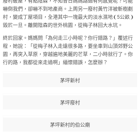
廢村破屋，有點陰森，不知昔日媽媽路過有何感覺呢？可能
嚇倒我們，卻嚇不到地產商。上周另一廢村黃竹洋被斬樹剷
村，變成丁屋項目，全港其中一塊最大的淡水濕地❨5公畝❩
毀於一旦。離開陰森的世外桃園，從梅子林回大水坑。
終於回家。媽媽問「為何走三小時呢？你行錯路？」覆述行
程，她說：「從梅子林入走遠很多路，要坐車到山頂郊野公
園，再突入草原，穿越遍地美麗的芒草，二小時就行了。你
行的路，我都從來走過啊」緬懷錯誤，怎麼辦？
茅坪新村
茅坪廢村
茅坪新村的伯公廟