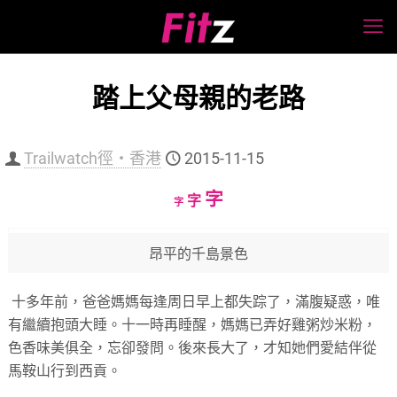
踏上父母親的老路
Trailwatch徑‧香港
2015-11-15
Increase
字
Reset
Decrease
字
字
font
font
font
size.
size.
size.
昂平的千島景色
十多年前，爸爸媽媽每逢周日早上都失踪了，滿腹疑惑，唯
有繼續抱頭大睡。十一時再睡醒，媽媽已弄好雞粥炒米粉，
色香味美俱全，忘卻發問。後來長大了，才知她們愛結伴從
馬鞍山行到西貢。