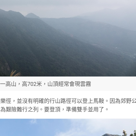
一高山，高702米，山頂經常會現雲霧
家樂徑，並沒有明確的行山路徑可以登上馬鞍。因為郊野
極為艱險難行之列。要登頂，準備雙手並用了。