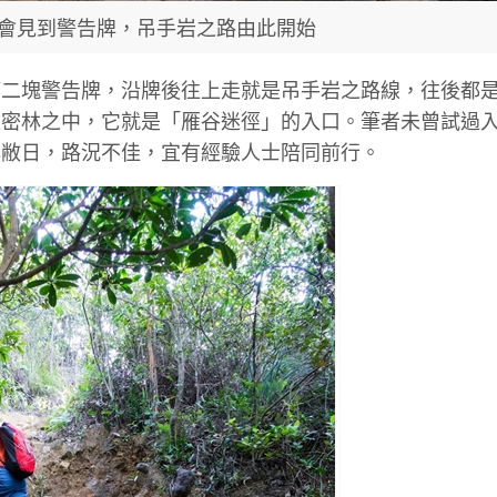
會見到警告牌，吊手岩之路由此開始
第二塊警告牌，沿牌後往上走就是吊手岩之路線，往後都
入密林之中，它就是「雁谷迷徑」的入口。筆者未曾試過
林敝日，路況不佳，宜有經驗人士陪同前行。