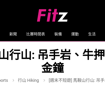
新聞
比賽時間表
裝備
運動
生活
鞍山行山: 吊手岩、
金鐘
orts
行山 Hiking
[週末不短遊] 馬鞍山行山: 