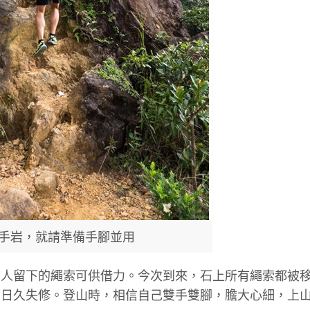
手岩，就請準備手腳並用
前人留下的繩索可供借力。今次到來，石上所有繩索都被
會日久失修。登山時，相信自己雙手雙腳，膽大心細，上