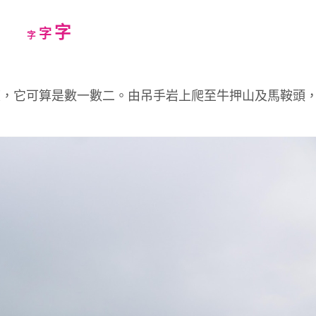
Increase
字
Reset
Decrease
字
字
font
font
font
size.
size.
size.
度，它可算是數一數二。由吊手岩上爬至牛押山及馬鞍頭