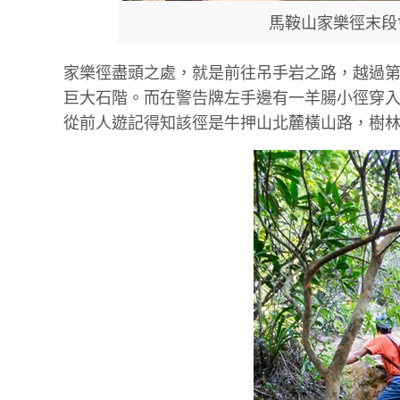
馬鞍山家樂徑末段
家樂徑盡頭之處，就是前往吊手岩之路，越過
巨大石階。而在警告牌左手邊有一羊腸小徑穿
從前人遊記得知該徑是牛押山北麓橫山路，樹