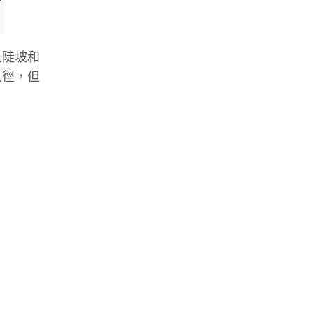
是陡坡和
入徑，但