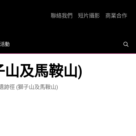
聯絡我們
短片攝影
商業合作
活動
子山及馬鞍山)
遺跡徑 (獅子山及馬鞍山)