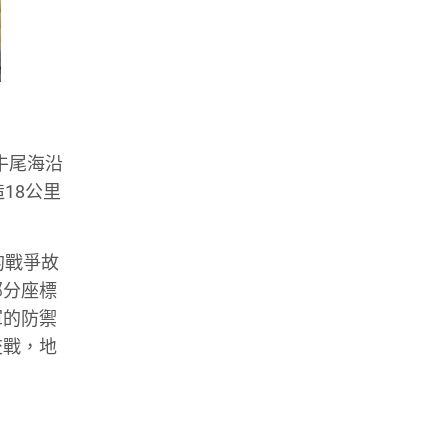
牛尾海沿
18公里
的戰爭故
部分座標
軍的防禦
交戰，地