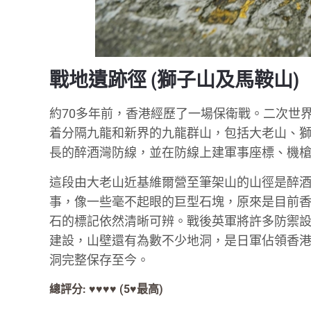
戰地遺跡徑 (獅子山及馬鞍山)
約70多年前，香港經歷了一場保衛戰。二次世界
着分隔九龍和新界的九龍群山，包括大老山、獅子
長的醉酒灣防線，並在防線上建軍事座標、機
這段由大老山近基維爾營至筆架山的山徑是醉酒
事，像一些毫不起眼的巨型石塊，原來是目前
石的標記依然清晰可辨。戰後英軍將許多防禦
建設，山壁還有為數不少地洞，是日軍佔領香
洞完整保存至今。
總評分: ♥♥♥♥
(5
♥
最高)