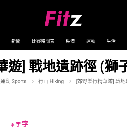
新聞
比賽時間表
裝備
運動
生活
華遊] 戰地遺跡徑 (獅
運動 Sports
行山 Hiking
[郊野樂行精華遊] 戰地
Increase
字
Reset
Decrease
字
字