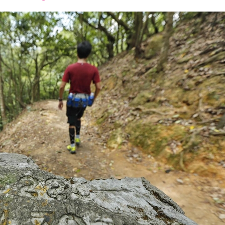
font
font
font
size.
size.
size.