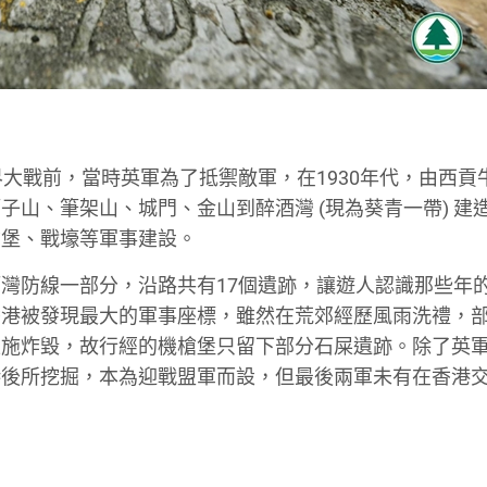
大戰前，當時英軍為了抵禦敵軍，在1930年代，由西貢
山、筆架山、城門、金山到醉酒灣 (現為葵青一帶) 建造
槍堡、戰壕等軍事建設。
灣防線一部分，沿路共有17個遺跡，讓遊人認識那些年
香港被發現最大的軍事座標，雖然在荒郊經歷風雨洗禮，
設施炸毀，故行經的機槍堡只留下部分石屎遺跡。除了英
港後所挖掘，本為迎戰盟軍而設，但最後兩軍未有在香港