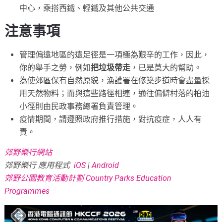
中心，乘搭西鐵、輕鐵及其他公共交通
注意事項
管理偏遠地區的遠足徑是一項極為艱辛的工作，因此，
你的舉手之勞，例如
把垃圾帶走
，已是莫大的幫助。
為使郊區保有自然原貌，漁護署在修築步道時會盡量採
用天然物料；而與這些路徑相連，通往偏僻村落的柏油
小徑則由民政事務總署負責管理。
疫情期間，請遵照政府推行措施，對抗疫症，人人有
責。
郊野樂行網站
郊野樂行 應用程式
iOS
|
Android
郊野公園教育活動計劃 Country Parks Education
Programmes