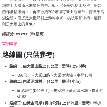
塊畫上大欖涌水塘景色的告示板，沿旁邊以枯木及沙土搭建
的梯階拾級而上，再步行約200米即可登上觀景台，俯瞰千島
湖全貌。南邊是大欖涌村上游的水壩、桃坑峒和小欖，極目
則是大嶼山的景色。
總評分: ♥♥♥
♥♥
(5♥最高)
官網連結
路線圖 (只供參考)
路線一: 由大棠山路上
(5公里，需時1.25小時)
K66巴士 > 大棠山路 > 大棠燒烤場 > 麥徑10段
路線二: 由黃泥墩村上 (4公里，需時1小時)
黃泥墩村 (K66巴士) > 楊家村 > 黃泥墩水塘 > 標距柱
M183
路線三: 由黃金海岸 (青山公路) 上 (5公里，需時1.25小