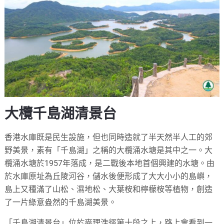
大欖千島湖清景台
香港水庫既是民生設施，但也同時造就了半天然半人工的郊
野美景，素有「千島湖」之稱的大欖涌水塘是其中之一。大
欖涌水塘於1957年落成，是二戰後本地首個興建的水塘。由
於水庫原址為丘陵河谷，儲水後便形成了大大小小的島嶼，
島上又種滿了山松、濕地松、大葉桉和檸檬桉等植物，創造
了一片綠意盎然的千島湖美景。
「千島湖清景台」位於麥理浩徑第十段之上，路上會看到一