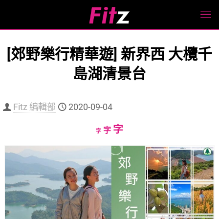
[郊野樂行精華遊] 新界西 大欖千
島湖清景台
Fitz 編輯部
2020-09-04
Increase
字
Reset
Decrease
字
字
font
font
font
size.
size.
size.