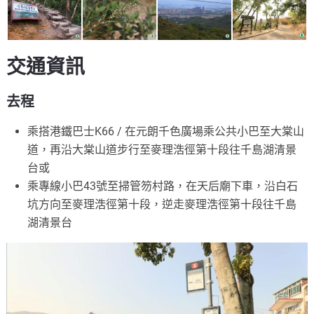
交通資訊
去程
乘搭港鐵巴士K66 / 在元朗千色廣場乘公共小巴至大棠山
道，再沿大棠山道步行至麥理浩徑第十段往千島湖清景
台或
乘專線小巴43號至掃管笏村路，在天后廟下車，沿白石
坑方向至麥理浩徑第十段，逆走麥理浩徑第十段往千島
湖清景台