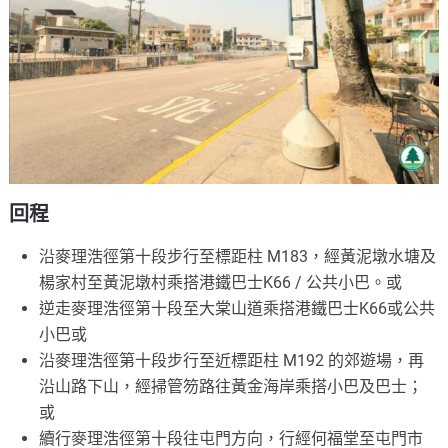
回程
沿麥理浩徑第十段步行至標距柱 M183，經黃泥墩水塘及
楊家村至黃泥墩村乘搭港鐵巴士K66 / 公共小巴。或
逆走麥理浩徑第十段至大棠山道乘搭港鐵巴士K66或公共
小巴或
沿麥理浩徑第十段步行至近標距柱 M192 的郊遊場，再
沿山路下山，經掃管笏路往黃金海岸乘搭小巴及巴士；
或
續行麥理浩徑第十段往屯門方向，行經何福堂至屯門市