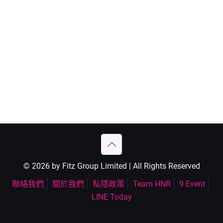
© 2026 by Fitz Group Limited | All Rights Reserved
聯絡我們
關於我們
私隱政策
Team HNR
9 Event
LINE Today