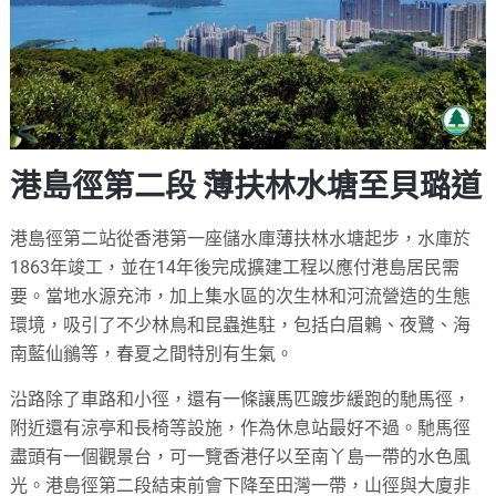
港島徑第二段 薄扶林水塘至貝璐道
港島徑第二站從香港第一座儲水庫薄扶林水塘起步，水庫於
1863年竣工，並在14年後完成擴建工程以應付港島居民需
要。當地水源充沛，加上集水區的次生林和河流營造的生態
環境，吸引了不少林鳥和昆蟲進駐，包括白眉鶇、夜鷺、海
南藍仙鶲等，春夏之間特別有生氣。
沿路除了車路和小徑，還有一條讓馬匹踱步緩跑的馳馬徑，
附近還有涼亭和長椅等設施，作為休息站最好不過。馳馬徑
盡頭有一個觀景台，可一覽香港仔以至南丫島一帶的水色風
光。港島徑第二段結束前會下降至田灣一帶，山徑與大廈非