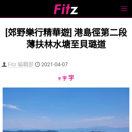
[郊野樂行精華遊] 港島徑第二段
薄扶林水塘至貝璐道
Fitz 編輯部
2021-04-07
Increase
字
Reset
Decrease
字
字
font
font
font
size.
size.
size.