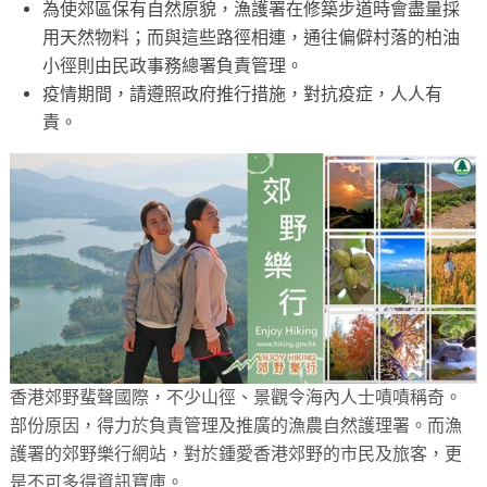
為使郊區保有自然原貌，漁護署在修築步道時會盡量採
用天然物料；而與這些路徑相連，通往偏僻村落的柏油
小徑則由民政事務總署負責管理。
疫情期間，請遵照政府推行措施，對抗疫症，人人有
責。
香港郊野蜚聲國際，不少山徑、景觀令海內人士嘖嘖稱奇。
部份原因，得力於負責管理及推廣的漁農自然護理署。而漁
護署的郊野樂行網站，對於鍾愛香港郊野的市民及旅客，更
是不可多得資訊寶庫。