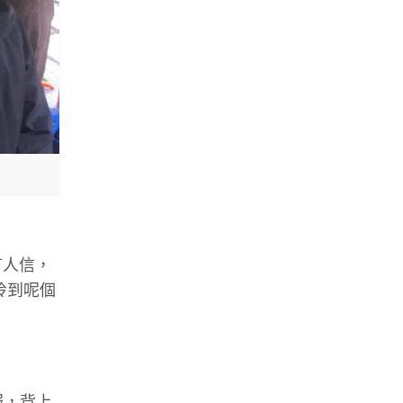
有人信，
拎到呢個
服，背上