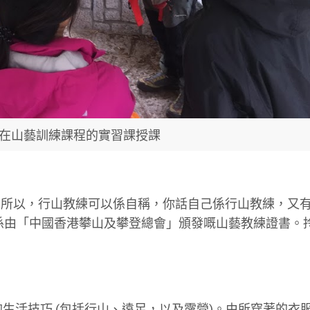
 (中) 在山藝訓練課程的實習課授課
。所以，行山教練可以係自稱，你話自己係行山教練，又
係由「中國香港攀山及攀登總會」頒發嘅山藝教練證書。
大自然的的生活技巧 (包括行山、遠足，以及露營)。由所穿著的衣