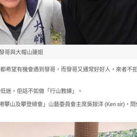
發哥與大帽山蓮姐
山都希望有機會遇到發哥，而發哥又通常好好人，來者不
道低迷，佢話不如做「行山教練」。
山及攀登總會」山藝委員會主席吳銨洋 (Ken sir)，