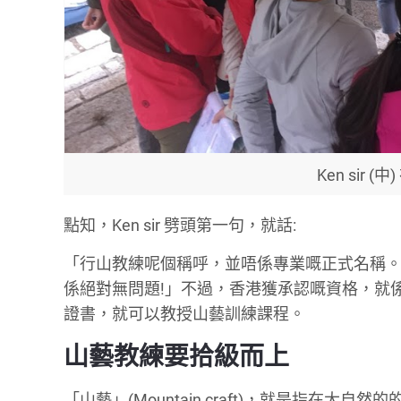
Ken sir
點知，Ken sir 劈頭第一句，就話:
「行山教練呢個稱呼，並唔係專業嘅正式名稱
係絕對無問題!」不過，香港獲承認嘅資格，就
證書，就可以教授山藝訓練課程。
山藝教練要拾級而上
「山藝」(Mountain craft)，就是指在