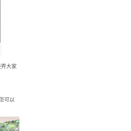
拒畀大家
問佢可以