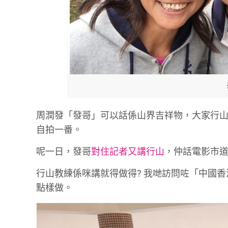
周潤發「發哥」可以話係山界吉祥物，大家行
自拍一番。
呢一日，發哥
對住記者又講行山
，仲話電影市
行山教練係咪講就得做得? 我哋訪問咗「中國香港攀
點樣做。