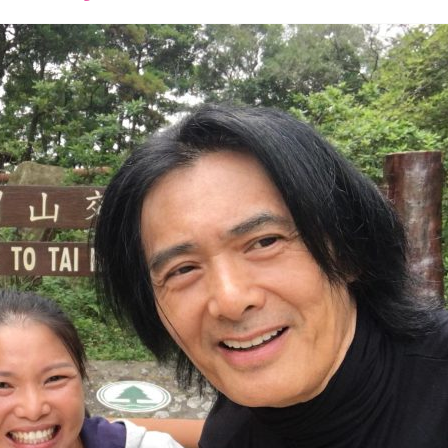
font
font
font
size.
size.
size.