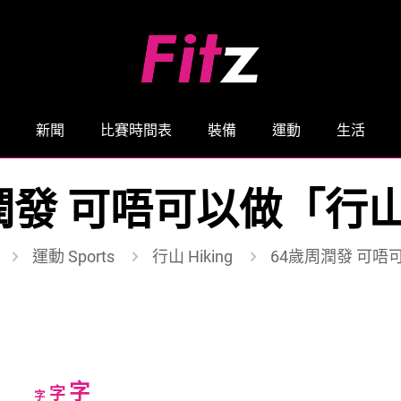
新聞
比賽時間表
裝備
運動
生活
潤發 可唔可以做「行
運動 Sports
行山 Hiking
64歲周潤發 可唔
Increase
字
Reset
Decrease
字
字