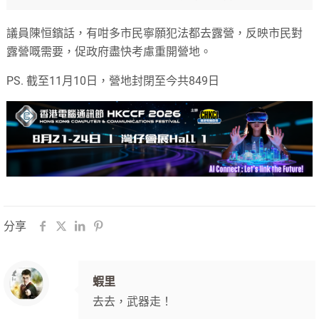
議員陳恒鑌話，有咁多市民寧願犯法都去露營，反映市民對
露營嘅需要，促政府盡快考慮重開營地。
PS. 截至11月10日，營地封閉至今共849日
分享
蝦里
去去，武器走！