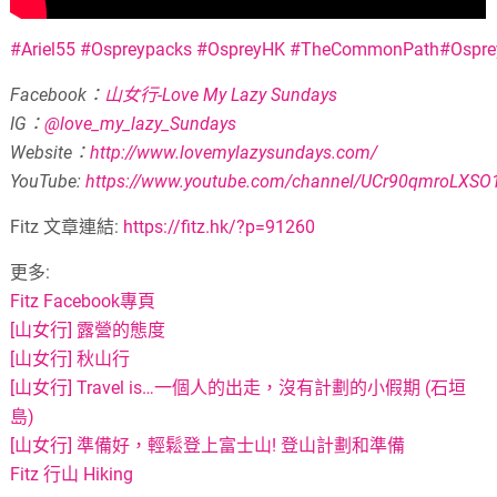
#
Ariel55
#
Ospreypacks
#
OspreyHK
#
TheCommonPath
#
Ospr
Facebook：
山女行-Love My Lazy Sundays
IG：
@love_my_lazy_Sundays
Website：
http://www.lovemylazysundays.com/
YouTube:
https://www.youtube.com/channel/UCr90qmroLXSO
Fitz 文章連結:
https://fitz.hk/?p=91260
更多:
Fitz Facebook專頁
[山女行] 露營的態度
[山女行] 秋山行
[山女行] Travel is…一個人的出走，沒有計劃的小假期 (石垣
島)
[山女行] 準備好，輕鬆登上富士山! 登山計劃和準備
Fitz 行山 Hiking