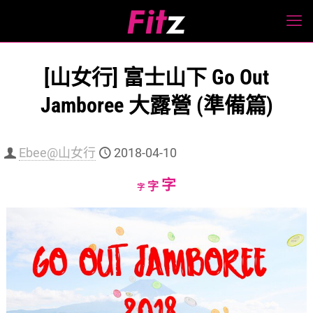
[山女行] 富士山下 Go Out
Jamboree 大露營 (準備篇)
Ebee@山女行
2018-04-10
Increase
字
Reset
Decrease
字
字
font
font
font
size.
size.
size.