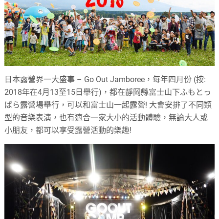
日本露營界一大盛事 – Go Out Jamboree，每年四月份 (按:
2018年在4月13至15日舉行)，都在靜岡縣富士山下ふもとっ
ぱら露營場舉行，可以和富士山一起露營! 大會安排了不同類
型的音樂表演，也有適合一家大小的活動體驗，無論大人或
小朋友，都可以享受露營活動的樂趣!