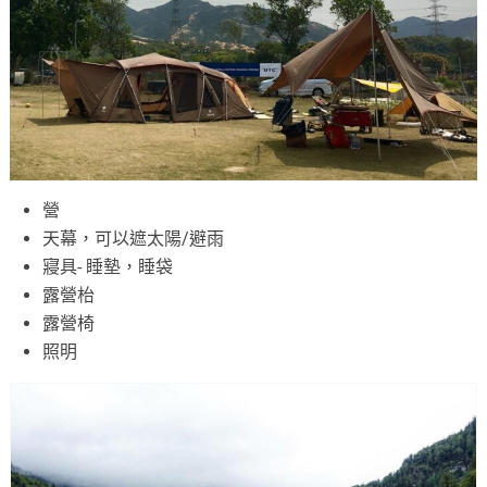
營
天幕，可以遮太陽/避雨
寢具- 睡墊，睡袋
露營枱
露營椅
照明