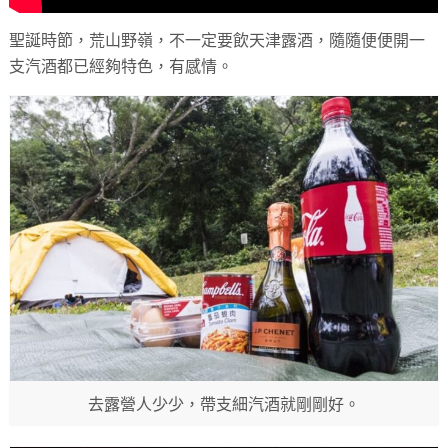
聖誕時節，荒山野嶺，不一定要飲天津露酒，隨隨便便開一
支汽酒都已經夠特色，有感情。
去露營人少少，帶支細汽酒就剛剛好。