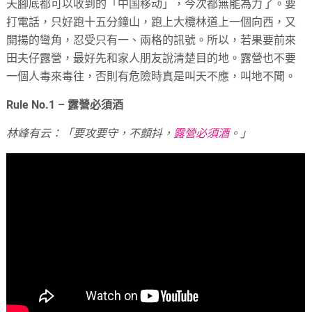
天腳底都可以收到的「中国移动」，今次都無能為力了。要
打電話，只好跑十五分鐘山，跑上大欖林道上一個向西，又
開揚的彎角，忍受只有一、兩格的訊號。所以，若果要前來
田夫仔露營，最好先和家人朋友說清楚目的地。露營也不要
一個人毒來毒往，否則有危險時真是叫天不應，叫地不聞。
Rule No.1 – 露營必須酒
林峰有云：「要攻要守，不顫抖，
露營必須酒
。」