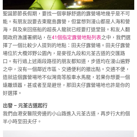
聖誕節節長假期，要找一個寧靜舒適的露營場地幾乎是不可
能。有朋友說要去東龍島露營，但當想到漫山都是人海和營
海，與及來回搭船的超長人龍就已經要打退堂鼓。和友人翻
開政府漁護署網站，在
41個指定露營地點列表
之中，我們選
擇了一個比較少人提到的地點：田夫仔露營場。田夫仔露營
場位於大欖郊野公園內，是麥徑九段和元荃古道的交匯路
口。有行過上述兩段路徑的朋友都知道，步道均在漫山遍野
之中，沒有一個鄰近市區、交通便利的撤出點。交通不便，
造就這個露營場地不似灣南等般車水馬龍，若果你想要一個
遠離煩囂，甚或者至是避世，那田夫仔露營場地也許是你的
好選擇。
出發 – 元荃古道起行
我們由港安醫院旁邊的小山路進入元荃古道，再步行大約個
半小時至田夫仔。