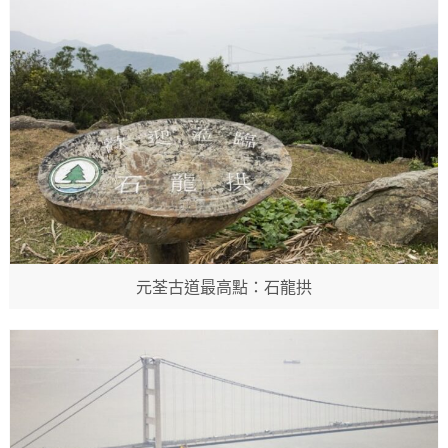
元荃古道最高點：石龍拱