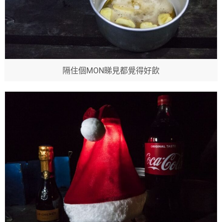
隔住個MON睇見都覺得好飲