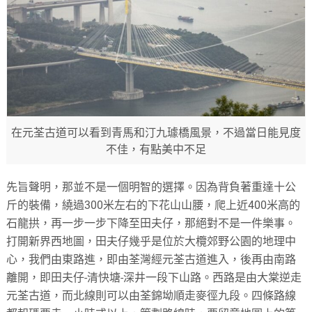
在元荃古道可以看到青馬和汀九璩橋風景，不過當日能見度
不佳，有點美中不足
先旨聲明，那並不是一個明智的選擇。因為背負著重達十公
斤的裝備，繞過300米左右的下花山山腰，爬上近400米高的
石龍拱，再一步一步下降至田夫仔，那絕對不是一件樂事。
打開新界西地圖，田夫仔幾乎是位於大欖郊野公園的地理中
心，我們由東路進，即由荃灣經元荃古道進入，後再由南路
離開，即田夫仔-清快塘-深井一段下山路。西路是由大棠逆走
元荃古道，而北線則可以由荃錦坳順走麥徑九段。四條路線