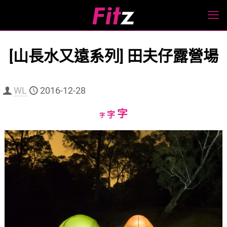
[山長水又遠系列] 田夫仔露營場
WL
2016-12-28
Increase
字
Reset
Decrease
字
字
font
font
font
size.
size.
size.