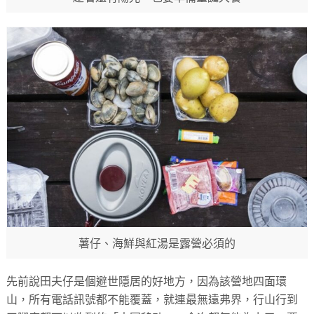
薯仔、海鮮與紅湯是露營必須的
先前說田夫仔是個避世隱居的好地方，因為該營地四面環
山，所有電話訊號都不能覆蓋，就連最無遠弗界，行山行到