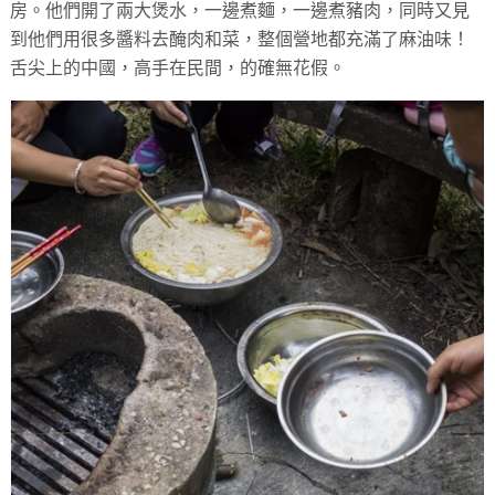
房。他們開了兩大煲水，一邊煮麵，一邊煮豬肉，同時又見
到他們用很多醬料去醃肉和菜，整個營地都充滿了麻油味！
舌尖上的中國，高手在民間，的確無花假。