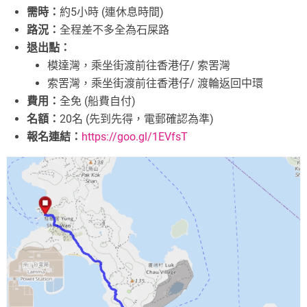
需時：
約5小時 (連休息時間)
路況：
全程差不多全為石屎路
退出點：
模達灣，乘坐街渡前往香港仔/ 索罟灣
索罟灣，乘坐街渡前往香港仔/ 渡輪返回中環
費用：
全免 (船費自付)
名額：
20名 (先到先得，電郵確認為準)
報名連結：
https://goo.gl/1EVfsT