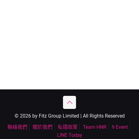
© 2026 by Fitz Group Limited | All Rights Reserved
聯絡我們
關於我們
私隱政策
Team HNR
9 Event
LINE Today