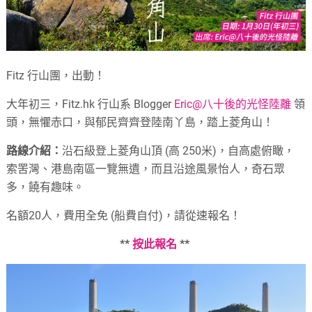
Fitz 行山團，出動！
大年初三，Fitz.hk 行山系 Blogger
Eric@八十後的光怪陸離
領
頭，無懼赤口，與郁民齊齊登陸南丫島，踏上菱角山！
路線介紹：
沿石級登上菱角山頂 (高 250米)，自高處俯瞰，
索罟灣、港島南區一覽無遺，而且沿途風景怡人，奇石眾
多，饒有趣味。
名額20人，費用全免 (船費自付)，請從速報名！
**
按此報名
**