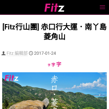
[Fitz行山團] 赤口行大運．南丫島
菱角山
Fitz 編輯部
2017-01-24
Increase
字
Reset
Decrease
字
字
font
font
font
size.
size.
size.