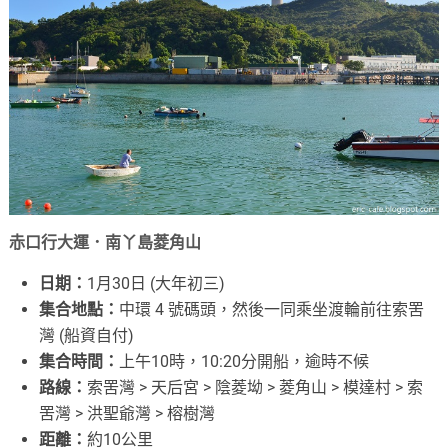
赤口行大運．南丫島菱角山
日期：
1月30日 (大年初三)
集合地點：
中環 4 號碼頭，然後一同乘坐渡輪前往索罟
灣 (船資自付)
集合時間：
上午10時，10:20分開船，逾時不候
路線：
索罟灣 > 天后宮 > 陰菱坳 > 菱角山 > 模達村 > 索
罟灣 > 洪聖爺灣 > 榕樹灣
距離：
約10公里