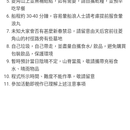
菱角山上並無補給點，如有需要，請自攜乾糧，並預早
吃早餐
船程約 30-40 分鐘，容易暈船浪人士請考慮提前服食暈
浪丸
未知大家會否有甚麼新春禁忌，請留意由天后宮前往菱
角山的村徑路旁有些墓地
自己垃圾，自己帶走，並盡量自攜食水/ 飲品，避免購買
包裝飲品，保護環境
暫時預計當日陰晴不定，山脊當風，敬請攜帶充裕食
水、晴雨物品
程式所示時間、難度不能作準，敬請留意
參加活動即視作已理解上述注意事項