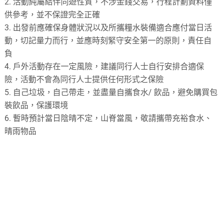
2. 活動純屬結伴同遊性質，不涉金錢交易，行程計劃資料僅
供參考，並不保證完全正確
3. 出發前應確保身體狀況以及所攜糧水裝備適合應付當日活
動，切記量力而行，並應時刻緊守安全第一的原則，責任自
負
4. 戶外活動存在一定風險，建議同行人士自行安排合適保
險，活動不會為同行人士提供任何形式之保險
5. 自己垃圾，自己帶走，並盡量自攜食水/ 飲品，避免購買包
裝飲品，保護環境
6. 暫時預計當日陰晴不定，山脊當風，敬請攜帶充裕食水、
晴雨物品