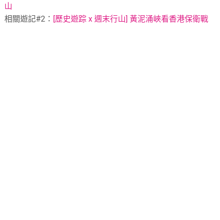
山
相關遊記#2：
[歷史遊踪 x 週末行山] 黃泥涌峽看香港保衛戰