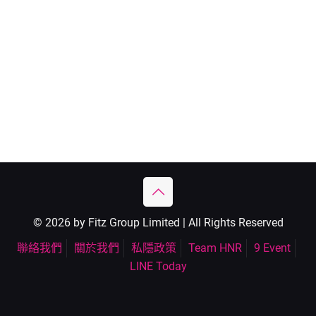
© 2026 by Fitz Group Limited | All Rights Reserved
聯絡我們
關於我們
私隱政策
Team HNR
9 Event
LINE Today