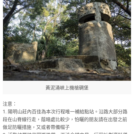
黃泥涌峽上機槍碉堡
注意：
1. 陽明山莊內百佳為本次行程唯一補給點站。沿路大部分路
段在山脊線行走，蔭暗處比較少，怕曬的朋友請在出發之前
做足防曬措施，又或者帶備帽子