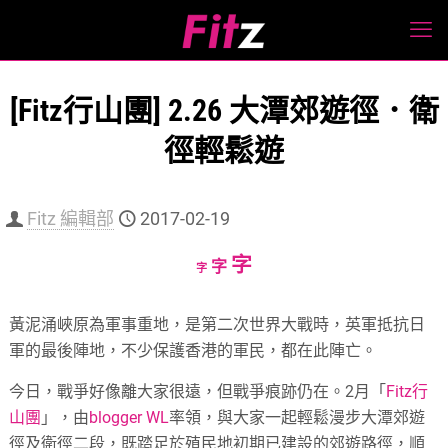
[Fitz行山團] 2.26 大潭郊遊徑．衛
徑輕鬆遊
Fitz 編輯部
2017-02-19
Increase
字
Reset
Decrease
字
字
font
font
font
size.
size.
size.
黃泥涌峽原為軍事重地，是第二次世界大戰時，英軍抵抗日
軍的最後陣地，不少保護香港的軍民，都在此陣亡。
今日，戰爭好像離大家很遠，但戰爭痕跡仍在。2月「
Fitz行
山團
」，由
blogger WL
率領，與大家一起輕鬆漫步大潭郊遊
徑及衛徑二段，既踏足於殖民地初期已建設的郊遊路徑，順