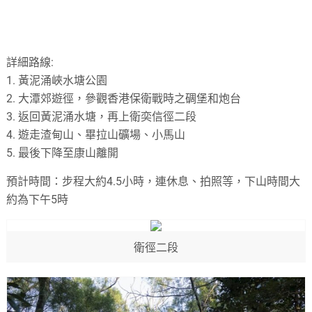
詳細路線:
1. 黃泥涌峽水塘公園
2. 大潭郊遊徑，參觀香港保衛戰時之碉堡和炮台
3. 返回黃泥涌水塘，再上衛奕信徑二段
4. 遊走渣甸山、畢拉山礦場、小馬山
5. 最後下降至康山離開
預計時間：步程大約4.5小時，連休息、拍照等，下山時間大
約為下午5時
衛徑二段