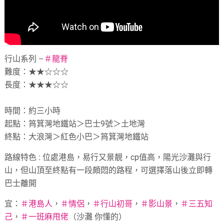
行山系列 –
＃
龍脊
難度：★★☆☆☆
長度：★★★☆☆
時間：約三小時
起點：筲箕灣地鐵站＞巴士9號＞土地灣
終點：大浪灣＞紅色小巴＞筲箕灣地鐵站
路線特色 : 位處港島，易行又景靚，cp值高，陽光沙灘與行
山，但山頂至終點有一段頗悶的路程，可選擇落山後立即轉
巴士離開
宜：
＃
港島人
，
＃
情侶
，
＃
行山初哥
，
＃
影山景
，
＃
三五知
己
，
＃
一班麻甩佬
（沙灘 你懂的）