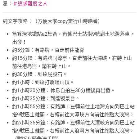
忌：
＃
追求難度之人
純文字攻略：（方便大家copy定行山時睇番）
筲箕灣地鐵站a2集合，再係巴士站搭9號到土地灣落車，
出發！
約5分鐘：有路牌，直走前往龍脊
約15分鐘：有路牌同涼亭，直走前往大潭峽，右轉上山
前往港島徑，請右轉上山。
約30分鐘：到達屁股石。
約1小時：到達打爛埕山頂。
約1小時30分鐘：休息自拍左30分鐘後再出發。
約1小時35分鐘：到達觀景台。
約1小時55分鐘：有路牌，左轉前往土地灣方向到巴士站
搭9號巴士離開，右轉前往大潭峽方向前往終點大浪灣。
約2小時35分鐘：有路牌，左轉前往大潭峽方向到巴士站
搭9號巴士離開，右轉前往大浪灣方向前往終點大浪灣。
（附近有緊急洗手間）