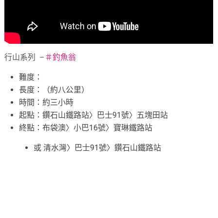
行山系列 –
＃
釣魚翁
難度：
長度：
（約八公里）
時間：約三小時
起點：鑽石山鐵路站〉巴士91號〉五塊田站
終點：布袋澳〉小巴16號〉寶琳鐵路站
或 清水灣〉巴士91號〉鑽石山鐵路站