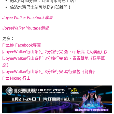
約3小時50分鐘：到達清水灣巴士站！
係清水灣巴士站可以搭91號離開！
Joyee Walker Facebook專頁
JoyeeWalker Youtube頻道
更多：
Fitz.hk Facebook專頁
[JoyeeWalker行山系列] 2分鐘行完 遊．cp最高《大澳虎山》
[JoyeeWalker行山系列] 3分鐘行完 綠・青青草地《昂平草
原》
[JoyeeWalker行山系列] 3分鐘行完 易行景靚《龍脊》
Fitz Hiking 行山