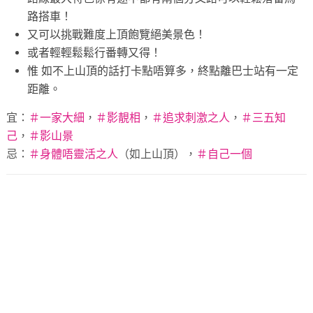
路搭車！
又可以挑戰難度上頂飽覽絕美景色！
或者輕輕鬆鬆行番轉又得！
惟 如不上山頂的話打卡點唔算多，終點離巴士站有一定
距離。
宜：
＃
一家大細
，
＃
影靚相
，
＃
追求刺激之人
，
＃
三五知
己
，
＃
影山景
忌：
＃
身體唔靈活之人
（如上山頂），
＃
自己一個