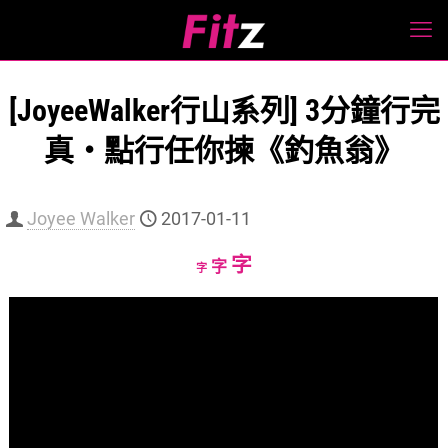
[JoyeeWalker行山系列] 3分鐘行完
真・點行任你揀《釣魚翁》
Joyee Walker
2017-01-11
Increase
字
Reset
Decrease
字
字
font
font
font
size.
size.
size.