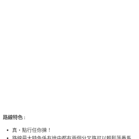
路線特色 :
真・點行任你揀！
路線最大特色係有途中都有兩個分叉路可以輕鬆落番馬