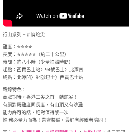
行山系列 –＃蚺蛇尖
難度：✯✯✯✯
長度：✯✯✯✯✯（約二十公里）
時間：約八小時（少量拍照時間）
起點：西貢巴士站〉94號巴士〉北潭凹
終點：北潭凹〉94號巴士〉西貢巴士站
路線特色 :
萬眾期待，香港三尖之首－蚺蛇尖！
有絕對既難度同長度，有山頂又有沙灘
能力許可的話，絕對值得黎一次！
惟 務必量力而為！帶齊裝備，最好有經驗者陪同！