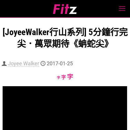
[JoyeeWalker行山系列] 5分鐘行完
尖．萬眾期待《蚺蛇尖》
Joyee Walker
2017-01-25
Increase
字
Reset
Decrease
字
字
font
font
font
size.
size.
size.