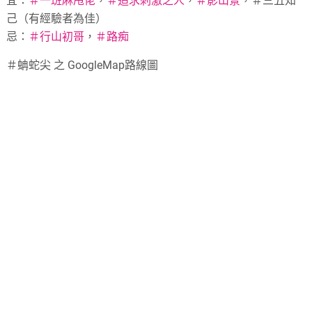
宜：
＃
一班麻甩佬
，
＃
追求刺激之人
，
＃
影山景
，＃三五知
己（有經驗者為佳）
忌：
＃
行山初哥
，
＃
路痴
＃蚺蛇尖 之 GoogleMap路線圖