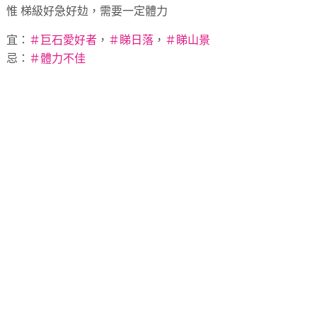
惟 梯級好急好攰，需要一定體力
宜：
＃
巨石愛好者
，
＃
睇日落
，
＃
睇山景
忌：
＃
體力不佳