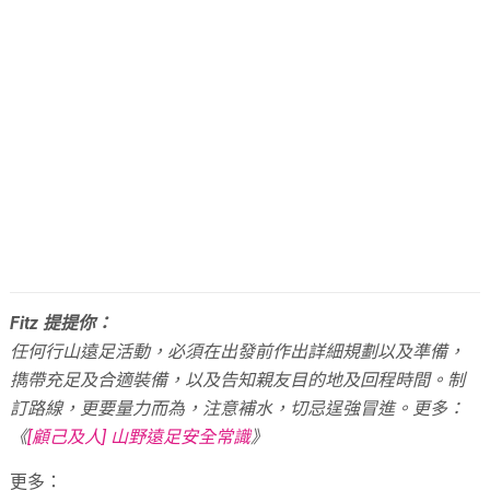
Fitz 提提你：
任何行山遠足活動，必須在出發前作出詳細規劃以及準備，
擕帶充足及合適裝備，以及告知親友目的地及回程時間。
制
訂路線，更要量力而為，注意補水，切忌逞強冒進。
更多：
《
[顧己及人] 山野遠足安全常識
》
更多：