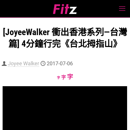
[JoyeeWalker 衝出香港系列—台灣
篇] 4分鐘行完《台北拇指山》
Joyee Walker
2017-07-06
Increase
字
Reset
Decrease
字
字
font
font
font
size.
size.
size.