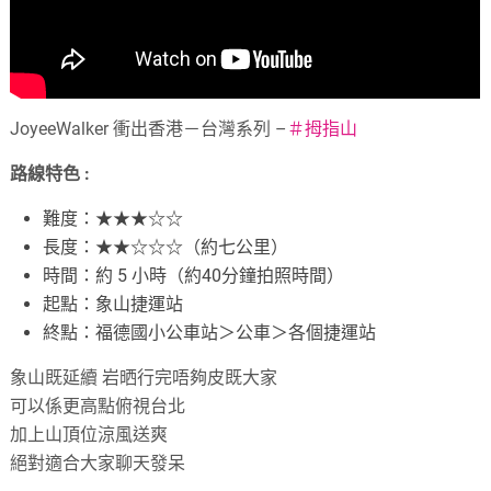
JoyeeWalker 衝出香港－台灣系列 –
＃
拇指山
路線特色 :
難度：★★★☆☆
長度：★★☆☆☆（約七公里）
時間：約 5 小時（約40分鐘拍照時間）
起點：象山捷運站
終點：福德國小公車站＞公車＞各個捷運站
象山既延續 岩晒行完唔夠皮既大家
可以係更高點俯視台北
加上山頂位涼風送爽
絕對適合大家聊天發呆