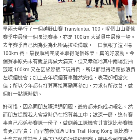
早兩天舉行了一個越野山賽 Translantau 100，呢個山山賽係
賽季中最後一個長途賽事，亦是 100km 大滿貫中最後一場。
去年賽季自己因為要為北極馬拉松備戰，一口氣報了這 4場
100km 賽，最後順利完成並取得呢個殊榮，真的好感動。今
個賽季原先未有銳意再做大滿貫，但又幸運地其中兩場要抽
籤嘅 100km 又在因緣際遇下玩得倒，所以都覺得唔應該浪費
左呢個機會；加上去年呢個賽事雖然完成，表現卻相當欠
佳；所以今年都有打算再接再勵再參加，力求有所改善，做
個好一點嘅時間。
好可惜，因為同朋友嘅溝通問題，最終都未能成功報名。然
而朋友提醒我大會當時仍在招募義工中；諗深一層，逢有賽
事自己都係參賽嘅一份子，做倒義工嘅機會其實遠比參賽機
會更加罕貴； 而早前參加過 Ultra Trail Hong Kong 嘅比賽，
大會在嚴重缺乏人手下仍然強行繼續開賽，結果令到選手苦