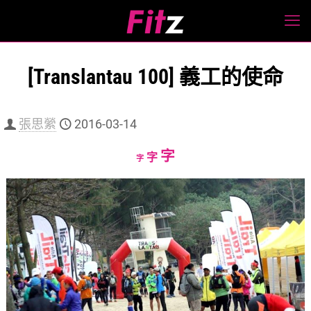
[Translantau 100] 義工的使命
張思縈
2016-03-14
Increase
字
Reset
Decrease
字
字
font
font
font
size.
size.
size.