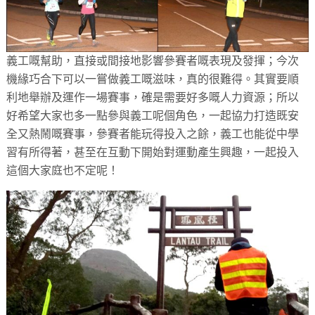
義工嘅幫助，直接或間接地影響參賽者嘅表現及發揮；今次
機緣巧合下可以一嘗做義工嘅滋味，真的很難得。其實要順
利地舉辦及運作一場賽事，確是需要好多嘅人力資源；所以
好希望大家也多一點參與義工呢個角色，一起協力打造既安
全又熱鬧嘅賽事，參賽者能玩得投入之餘，義工也能從中學
習有所得著，甚至在互動下開始對運動產生興趣，一起投入
這個大家庭也不定呢！