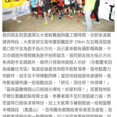
我同朋友刻意選擇左大會較難搵倒義工嘅時間，亦即係凌晨
通宵時段；大會安排左我地響距離起步 25km 左右嘅深屈道
路口駐守並為跑手指示方向。自己素來都有攝影嘅興趣，今
次亦順道拎埋相機為跑手拍照留念。我同朋友除左指示方向
免得跑手走錯路外，縱然只得我地兩個人也好 （亦都慶幸因
為遠離住宅區）每當從遠處見倒跑手跑緊落嚟，我地都盡力
地歡呼、拍手及不停揮動閃棒；當佢地經過我地身邊時，我
地都雀躍地講一些鼓勵說話，「師兄，頂住呀！你得㗎！」
「最高最難嗰個山已經過左㗎啦！好犀利呀！」其實我地駐
守嘅位置離起點唔算太遠，參賽者還不至於很筋疲力竭，然
而當時已經係深宵時份，加上天氣寒冷兼剛跑過一段相當艱
辛嘅路段 （鳳凰山），佢地難免都開始會有倦意及疲態；我
地都希望藉住呢一點嘅熱鬧，可以令佢地重新提起精神；加