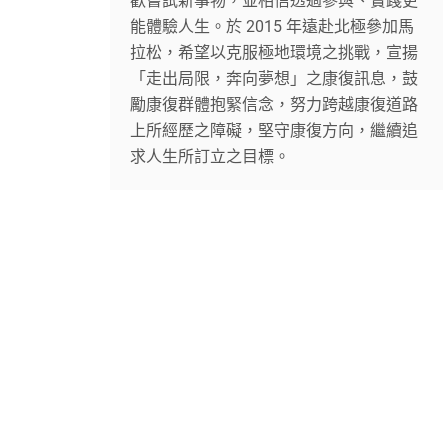
歡嘗試新事物，並相信透過參與、實踐更
能體驗人生。於 2015 年遠赴北極參加馬
拉松，希望以克服極地環境之挑戰，宣揚
「走出局限，奔向夢想」之康復訊息，鼓
勵康復群體抱緊信念，努力跨越康復道路
上所經歷之障礙，堅守康復方向，繼續追
求人生所訂立之目標。