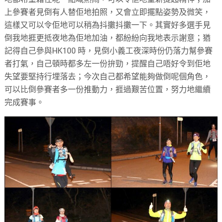
上參賽者見倒有人替佢地拍照，又會立即擺點姿勢及微笑，
這樣又可以令佢地可以稍為抖擻抖擻一下。其實好多選手見
倒我地捱更抵夜地為佢地加油，都紛紛向我地表示謝意；猶
記得自己參與HK100 時，見倒小義工夜深時份仍落力幫參賽
者打氣，自己頓時都多左一份拚勁，提醒自己唔好令到佢地
失望要堅持行埋落去；今次自己都希望能夠做倒呢個角色，
可以比倒參賽者多一份推動力，捱過艱苦位置，努力地繼續
完成賽事。