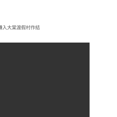
轉入大棠渡假村作結