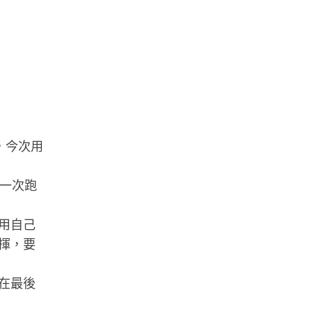
，今次用
第一次跑
用自己
揮，要
在最後