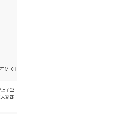
在M101
登上了筆
道大家都