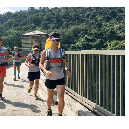
font
font
font
size.
size.
size.