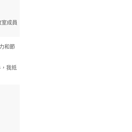
教室成員
力和節
半，我抵