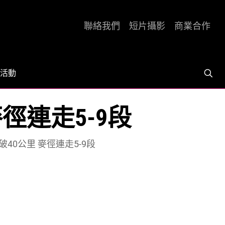
聯絡我們
短片攝影
商業合作
活動
麥徑連走5-9段
突破40公里 麥徑連走5-9段