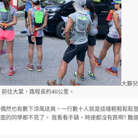
大夥兒
，前往大棠，路程長約40公里。
，偶然也有數下涼風送爽，一行數十人就是這樣輕輕鬆鬆
面的同學都不見了。 我看看手錶，時速都沒有跌啊? 難