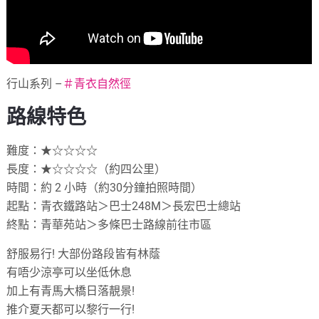
行山系列 –
＃
青衣自然徑
路線特色
難度：★☆☆☆☆
長度：★☆☆☆☆（約四公里）
時間：約 2 小時（約30分鐘拍照時間）
起點：青衣鐵路站＞巴士248M＞長宏巴士總站
終點：青華苑站＞多條巴士路線前往市區
舒服易行! 大部份路段皆有林蔭
有唔少涼亭可以坐低休息
加上有青馬大橋日落靚景!
推介夏天都可以黎行一行!