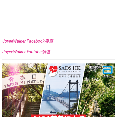
JoyeeWalker Facebook專頁
JoyeeWalker Youtube頻道