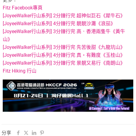
Fitz Facebook專頁
[JoyeeWalker行山系列] 2分鐘行完 超神似巨石《犀牛石》
[JoyeeWalker行山系列] 4分鐘行完 靚靚沙灘《浪茄》
[JoyeeWalker行山系列] 3分鐘行完 高．香港兩隻牛《黃牛
山》
[JoyeeWalker行山系列] 3分鐘行完 先苦後甜《九龍坑山》
[JoyeeWalker行山系列] 4分鐘行完 真・有難度《玉桂山》
[JoyeeWalker行山系列] 3分鐘行完 景靚又易行《南朗山》
Fitz Hiking 行山
分享