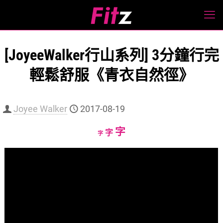
[JoyeeWalker行山系列] 3分鐘行完
輕鬆舒服《青衣自然徑》
Joyee Walker
2017-08-19
Increase
字
Reset
Decrease
字
字
font
font
font
size.
size.
size.