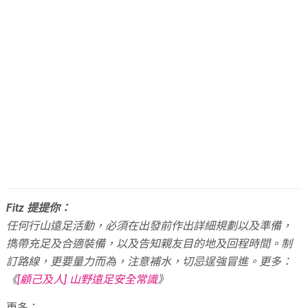
Fitz 提提你：
任何行山遠足活動，必須在出發前作出詳細規劃以及準備，
擕帶充足及合適裝備，以及告知親友目的地及回程時間。
制
訂路線，更要量力而為，注意補水，切忌逞強冒進。
更多：
《
[顧己及人] 山野遠足安全常識
》
更多：