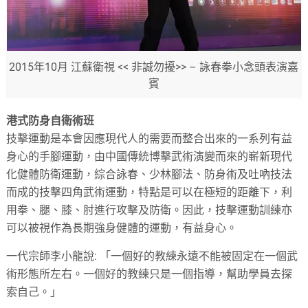
2015年10月 江蘇衛視 << 非誠勿擾>> – 詠春拳小念頭表演嘉
賓
港式防身自衛術班
技擊運動是本會因應現代人的需要而整合出來的一系列有益
身心的手腳運動，由中國傳統博擊武術演變而來的嶄新現代
化健體防衛運動，綜合詠春、少林腳法、防身術及吐吶技法
而成的技擊四角武術運動，特點是可以在極短的距離下，利
用拳、腿、膝、肘進行攻擊及防衛。因此，技擊運動訓練亦
可以被視作為長期強身健體的運動，有益身心。
一代宗師李小龍說: 「一個好的教練永遠不能被固定在一個武
術形態所左右。一個好的教練只是一個指導，幫助學員去探
索自己。」