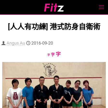
[人人有功練] 港式防身自衛術
Angus Au
2016-09-20
Increase
字
Reset
Decrease
字
字
font
font
font
size.
size.
size.