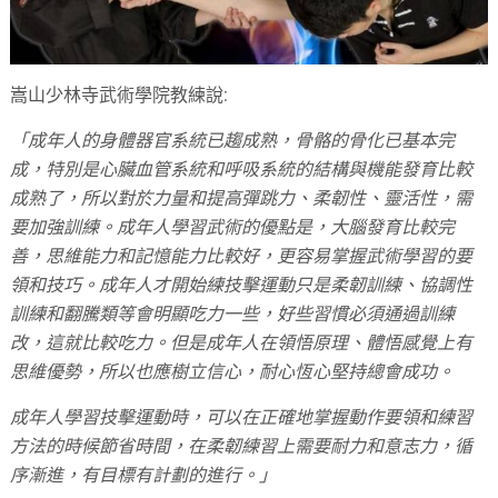
嵩山少林寺武術學院教練說:
「成年人的身體器官系統已趨成熟，骨骼的骨化已基本完
成，特別是心臟血管系統和呼吸系統的結構與機能發育比較
成熟了，所以對於力量和提高彈跳力、柔韌性、靈活性，需
要加強訓練。成年人學習武術的優點是，大腦發育比較完
善，思維能力和記憶能力比較好，更容易掌握武術學習的要
領和技巧。成年人才開始練技擊運動只是柔韌訓練、協調性
訓練和翻騰類等會明顯吃力一些，好些習慣必須通過訓練
改，這就比較吃力。但是成年人在領悟原理、體悟感覺上有
思維優勢，所以也應樹立信心，耐心恆心堅持總會成功。
成年人學習技擊運動時，可以在正確地掌握動作要領和練習
方法的時候節省時間，在柔韌練習上需要耐力和意志力，循
序漸進，有目標有計劃的進行。」