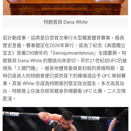
特朗普與 Dana White
若計劃成事，這將是白宮首次舉行大型職業體育賽事，極具
歷史意義。賽事選定在2026年舉行，是為了紀念《美國獨立
宣言》簽署250週年的「Semiquincentennial」全國慶典。特
朗普與 Dana White 的關係向來密切，早於21世紀初UFC仍被
視為「人類鬥雞」、被各地體育委員會封殺的黑暗時期，當
時仍是商人的特朗普便已提供其下的賭場酒店予 UFC 舉辦賽
事。其後 White 亦成為特朗普的堅定政治盟友，多次為其站
台，特朗普上任後亦經常親身到場觀看 UFC 比賽，二人交情
匪淺。