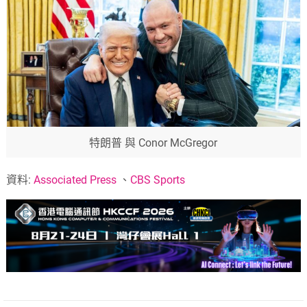
特朗普 與 Conor McGregor
資料:
Associated Press
、
CBS Sports