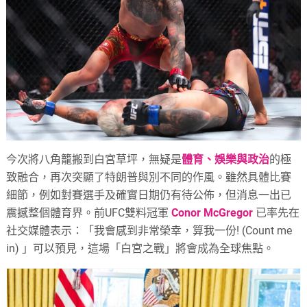
今次將八角籠搬到白宮草坪，無疑是
體育、娛樂與政治
的極
致融合，再次突顯了特朗普與別不同的作風。雖然具體比賽
細節，例如對賽選手及確實日期仍有待公佈，但消息一出已
震撼整個體育界。前UFC雙料冠軍
Conor McGregor
已率先在
社交媒體表示：「我會感到非常榮幸，算我一份! (Count me
in) 」可以預見，這場「白宮之戰」將會成為全球焦點。