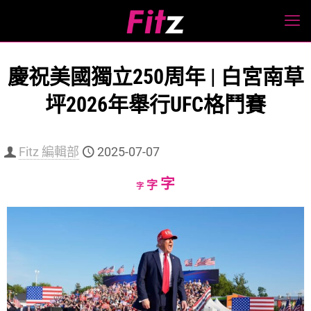
慶祝美國獨立250周年 | 白宮南草
坪2026年舉行UFC格鬥賽
Fitz 編輯部
2025-07-07
Increase
字
Reset
Decrease
字
字
font
font
font
size.
size.
size.