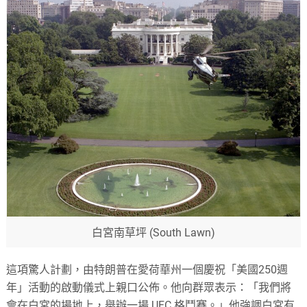
白宮南草坪 (South Lawn)
這項驚人計劃，由特朗普在愛荷華州一個慶祝「美國250週
年」活動的啟動儀式上親口公佈。他向群眾表示：「我們將
會在白宮的場地上，舉辦一場 UFC 格鬥賽。」他強調白宮有