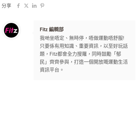
分享
Fitz 編輯部
我哋坐唔定、無時停，唔做運動唔舒服!
只要係有用知識、重要資訊，以至好玩話
題，Fitz都會全力搜羅，同時鼓勵「郁
民」齊齊參與，打造一個開放嘅運動生活
資訊平台。