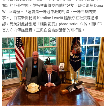
充足的戶外空間，並指賽事將交由他的好友，UFC 總裁 Dana
White 籌辦。「這會是一場冠軍級的對決，一場完整的賽
事。」白宮新聞秘書 Karoline Leavitt 隨後亦在社交媒體確
認，總統對此計劃是「絕對認真」(dead serious) 的，而UFC
官方亦向傳媒證實，正與白宮商討活動的可行性。